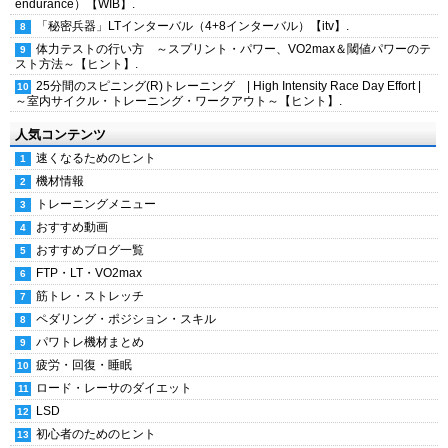
endurance）【WIB】.
「秘密兵器」LTインターバル（4+8インターバル）【itv】.
体力テストの行い方 ～スプリント・パワー、VO2max＆閾値パワーのテ
スト方法～【ヒント】.
25分間のスピニング(R)トレーニング | High Intensity Race Day Effort |
～室内サイクル・トレーニング・ワークアウト～【ヒント】.
人気コンテンツ
速くなるためのヒント
機材情報
トレーニングメニュー
おすすめ動画
おすすめブログ一覧
FTP・LT・VO2max
筋トレ・ストレッチ
ペダリング・ポジション・スキル
パワトレ機材まとめ
疲労・回復・睡眠
ロード・レーサのダイエット
LSD
初心者のためのヒント