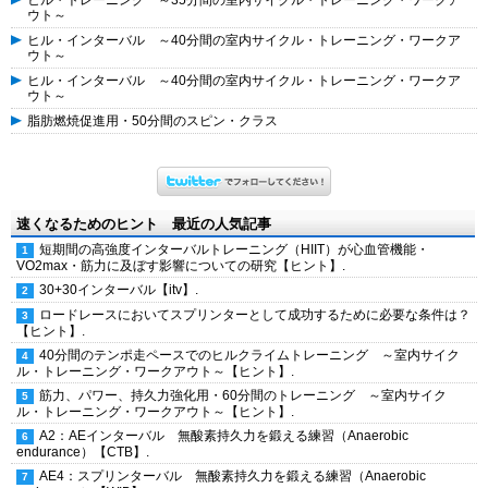
ヒル・トレーニング ～35分間の室内サイクル・トレーニング・ワークア
ウト～
ヒル・インターバル ～40分間の室内サイクル・トレーニング・ワークア
ウト～
ヒル・インターバル ～40分間の室内サイクル・トレーニング・ワークア
ウト～
脂肪燃焼促進用・50分間のスピン・クラス
速くなるためのヒント 最近の人気記事
短期間の高強度インターバルトレーニング（HIIT）が心血管機能・
VO2max・筋力に及ぼす影響についての研究【ヒント】.
30+30インターバル【itv】.
ロードレースにおいてスプリンターとして成功するために必要な条件は？
【ヒント】.
40分間のテンポ走ペースでのヒルクライムトレーニング ～室内サイク
ル・トレーニング・ワークアウト～【ヒント】.
筋力、パワー、持久力強化用・60分間のトレーニング ～室内サイク
ル・トレーニング・ワークアウト～【ヒント】.
A2：AEインターバル 無酸素持久力を鍛える練習（Anaerobic
endurance）【CTB】.
AE4：スプリンターバル 無酸素持久力を鍛える練習（Anaerobic