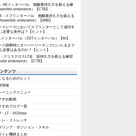
2：AEインターバル 無酸素持久力を鍛える練
erobic endurance）【CTB】.
E4：スプリンターバル 無酸素持久力を鍛える
aerobic endurance）【WIB】.
ードレースにおいてスプリンターとして成功す
に必要な条件は？【ヒント】.
+1インターバル（SSTインターバル）【itv】.
ーク調整時にオーバーリーチングにいたるまで
む必要はあるのか？【ヒント】.
5：クリスクロスLT走 筋持久力を鍛える練習
ular endurance）【CTB】.
ンテンツ
くなるためのヒント
材情報
レーニングメニュー
すすめ動画
すすめブログ一覧
P・LT・VO2max
トレ・ストレッチ
ダリング・ポジション・スキル
ワトレ機材まとめ