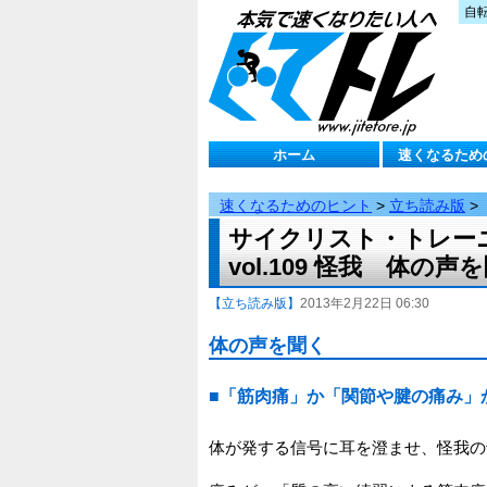
自
ホーム
速くなるため
速くなるためのヒント
>
立ち読み版
>
サイクリスト・トレー
vol.109 怪我 体の声
【立ち読み版】
2013年2月22日 06:30
体の声を聞く
■「筋肉痛」か「関節や腱の痛み」
体が発する信号に耳を澄ませ、怪我の