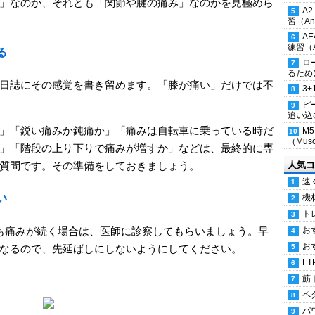
」なのか、それとも「関節や腱の痛み」なのかを見極めら
A
習（Ana
A
練習（An
る
ロ
るため
日誌にその感覚を書き留めます。「膝が痛い」だけでは不
3
ピ
追い込
」「鋭い痛みか鈍痛か」「痛みは自転車に乗っている時だ
M
（Musc
」「階段の上り下りで痛みが増すか」などは、最終的に専
人気コ
質問です。その準備をしておきましょう。
速
い
機
ト
も痛みが続く場合は、医師に診察してもらいましょう。早
お
お
なるので、先延ばしにしないようにしてください。
FT
筋
ペ
パ