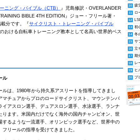
疲
ーニング・バイブル（CTB）
』児島修訳・OVERLANDER
ロ
RAINING BIBLE 4TH EDITION』ジョー・フリール著・
LS
ム掲載分です。『
サイクリスト・トレーニング・バイブル
初
のおける自転車トレーニング教本として名高い世界的ベス
冬
サ
立
期
レ
ヒ
プ
ール
ールは、1980年から持久系アスリートを指導してきまし
アマチュアからプロのロードサイクリスト、マウンテンバ
ライアスロン選手、デュアスロン選手、水泳選手、ランナ
たります。米国内だけでなく海外の国内チャンピオン、世
場するような一流選手、オリンピック選手など、世界中の
、フリールの指導を受けてきました。