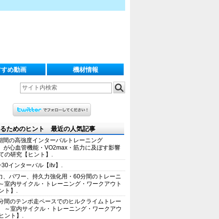
すすめ動画
機材情報
るためのヒント 最近の人気記事
期間の高強度インターバルトレーニング
IT）が心血管機能・VO2max・筋力に及ぼす影響
ての研究【ヒント】.
+30インターバル【itv】.
力、パワー、持久力強化用・60分間のトレーニ
～室内サイクル・トレーニング・ワークアウト
ント】.
0分間のテンポ走ペースでのヒルクライムトレー
 ～室内サイクル・トレーニング・ワークアウ
ヒント】.