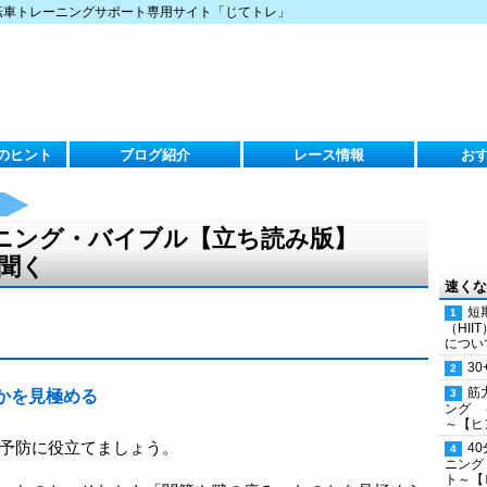
転車トレーニングサポート専用サイト「じてトレ」
のヒント
ブログ紹介
レース情報
お
ニング・バイブル【立ち読み版】
を聞く
速くな
短
（HI
につい
30
筋
かを見極める
ング 
～【ヒ
予防に役立てましょう。
4
ニング
ト～【