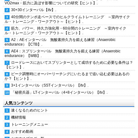
VO2max・筋力に及ぼす影響についての研究【ヒント】.
30+30インターバル【itv】.
40分間のテンポ走ペースでのヒルクライムトレーニング ～室内サイク
ル・トレーニング・ワークアウト～【ヒント】.
筋力、パワー、持久力強化用・60分間のトレーニング ～室内サイク
ル・トレーニング・ワークアウト～【ヒント】.
A2：AEインターバル 無酸素持久力を鍛える練習（Anaerobic
endurance）【CTB】.
AE4：スプリンターバル 無酸素持久力を鍛える練習（Anaerobic
endurance）【WIB】.
ロードレースにおいてスプリンターとして成功するために必要な条件は？
【ヒント】.
ピーク調整時にオーバーリーチングにいたるまで追い込む必要はあるの
か？【ヒント】.
3+1インターバル（SSTインターバル）【itv】.
「秘密兵器」LTインターバル（4+8インターバル）【itv】.
人気コンテンツ
速くなるためのヒント
機材情報
トレーニングメニュー
おすすめ動画