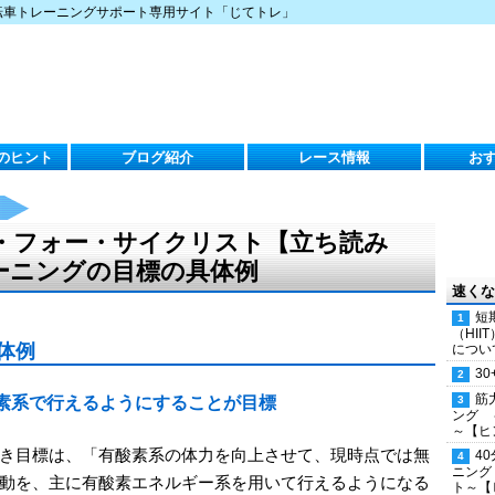
転車トレーニングサポート専用サイト「じてトレ」
のヒント
ブログ紹介
レース情報
お
・フォー・サイクリスト【立ち読み
トレーニングの目標の具体例
速くな
短
（HI
体例
につい
30
筋
素系で行えるようにすることが目標
ング 
～【ヒ
き目標は、「有酸素系の体力を向上させて、現時点では無
4
ニング
動を、主に有酸素エネルギー系を用いて行えるようになる
ト～【