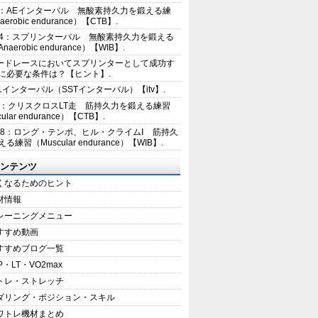
2：AEインターバル 無酸素持久力を鍛える練
erobic endurance）【CTB】.
E4：スプリンターバル 無酸素持久力を鍛える
aerobic endurance）【WIB】.
ードレースにおいてスプリンターとして成功す
に必要な条件は？【ヒント】.
+1インターバル（SSTインターバル）【itv】.
5：クリスクロスLT走 筋持久力を鍛える練習
ular endurance）【CTB】.
E8：ロング・テンポ、ヒル・クライムⅠ 筋持久
る練習（Muscular endurance）【WIB】.
ンテンツ
くなるためのヒント
材情報
レーニングメニュー
すすめ動画
すすめブログ一覧
P・LT・VO2max
トレ・ストレッチ
ダリング・ポジション・スキル
ワトレ機材まとめ