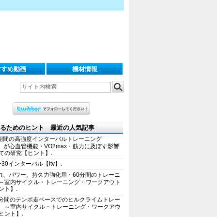
すすめ動画
機材情報
るためのヒント 最近の人気記事
期間の高強度インターバルトレーニング
IT）が心血管機能・VO2max・筋力に及ぼす影響
ての研究【ヒント】.
+30インターバル【itv】.
力、パワー、持久力強化用・60分間のトレーニ
～室内サイクル・トレーニング・ワークアウト
ント】.
0分間のテンポ走ペースでのヒルクライムトレー
 ～室内サイクル・トレーニング・ワークアウ
ヒント】.