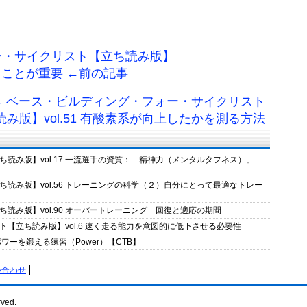
ー・サイクリスト【立ち読み版】
いくことが重要 ←前の記事
→ ベース・ビルディング・フォー・サイクリスト
み版】vol.51 有酸素系が向上したかを測る方法
読み版】vol.17 一流選手の資質：「精神力（メンタルタフネス）」
読み版】vol.56 トレーニングの科学（２）自分にとって最適なトレー
読み版】vol.90 オーバートレーニング 回復と適応の期間
【立ち読み版】vol.6 速く走る能力を意図的に低下させる必要性
ーを鍛える練習（Power）【CTB】
い合わせ
rved.