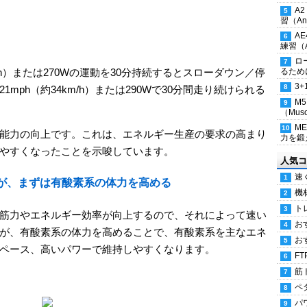
A
習（Ana
A
練習（An
ロ
るため
m/h）または270Wの運動を30分持続するとスローダウン／停
3
mph（約34km/h）または290Wで30分間走り続けられる
M
（Musc
M
能力の向上です。これは、エネルギー生産の要求の高まり
力を鍛え
やすくなったことを示唆しています。
人気コ
速
が、まずは有酸素系の体力を高める
機
ト
筋力やエネルギー効率が向上するので、それによって速い
お
が、有酸素系の体力を高めることで、有酸素系を主なエネ
お
ペース、高いパワーで維持しやすくなります。
FT
筋
ペ
パ