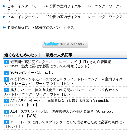
ヒル・インターバル ～40分間の室内サイクル・トレーニング・ワークア
ウト～
ヒル・インターバル ～40分間の室内サイクル・トレーニング・ワークア
ウト～
脂肪燃焼促進用・50分間のスピン・クラス
速くなるためのヒント 最近の人気記事
短期間の高強度インターバルトレーニング（HIIT）が心血管機能・
VO2max・筋力に及ぼす影響についての研究【ヒント】.
30+30インターバル【itv】.
40分間のテンポ走ペースでのヒルクライムトレーニング ～室内サイク
ル・トレーニング・ワークアウト～【ヒント】.
筋力、パワー、持久力強化用・60分間のトレーニング ～室内サイク
ル・トレーニング・ワークアウト～【ヒント】.
A2：AEインターバル 無酸素持久力を鍛える練習（Anaerobic
endurance）【CTB】.
AE4：スプリンターバル 無酸素持久力を鍛える練習（Anaerobic
endurance）【WIB】.
ロードレースにおいてスプリンターとして成功するために必要な条件は？
【ヒント】.