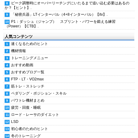
ピーク調整時にオーバーリーチングにいたるまで追い込む必要はあるの
か？【ヒント】.
「秘密兵器」LTインターバル（4+8インターバル）【itv】.
P1：ダッシュ（ジャンプ） スプリント・パワーを鍛える練習
（Power）【CTB】.
人気コンテンツ
速くなるためのヒント
機材情報
トレーニングメニュー
おすすめ動画
おすすめブログ一覧
FTP・LT・VO2max
筋トレ・ストレッチ
ペダリング・ポジション・スキル
パワトレ機材まとめ
疲労・回復・睡眠
ロード・レーサのダイエット
LSD
初心者のためのヒント
冬のトレーニング