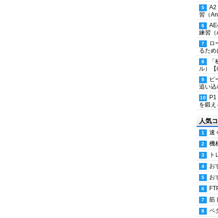
A
習（Ana
A
練習（An
ロ
るため
「
ル）【i
ピ
追い込
P
を鍛える
人気コ
速
機
ト
お
お
FT
筋
ペ