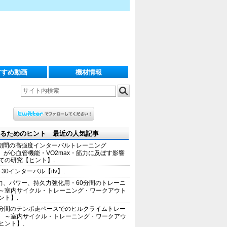
すすめ動画
機材情報
るためのヒント 最近の人気記事
期間の高強度インターバルトレーニング
IT）が心血管機能・VO2max・筋力に及ぼす影響
ての研究【ヒント】.
+30インターバル【itv】.
力、パワー、持久力強化用・60分間のトレーニ
～室内サイクル・トレーニング・ワークアウト
ント】.
0分間のテンポ走ペースでのヒルクライムトレー
 ～室内サイクル・トレーニング・ワークアウ
ヒント】.