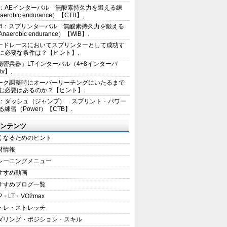
2：AEインターバル 無酸素持久力を鍛える練
erobic endurance）【CTB】.
E4：スプリンターバル 無酸素持久力を鍛える
aerobic endurance）【WIB】.
ードレースにおいてスプリンターとして成功す
に必要な条件は？【ヒント】.
秘密兵器」LTインターバル（4+8インターバ
tv】.
ーク調整時にオーバーリーチングにいたるまで
む必要はあるのか？【ヒント】.
1：ダッシュ（ジャンプ） スプリント・パワー
練習（Power）【CTB】.
ンテンツ
くなるためのヒント
材情報
レーニングメニュー
すすめ動画
すすめブログ一覧
P・LT・VO2max
トレ・ストレッチ
ダリング・ポジション・スキル