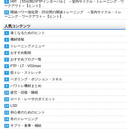
HIIT | 55分間のFTPインターバル | ～室内サイクル・トレーニング・ワ
ークアウト～【ヒント】.
閾値パワー強化用・20分間の閾値トレーニング ～室内サイクル・トレ
ーニング・ワークアウト～【ヒント】.
人気コンテンツ
速くなるためのヒント
機材情報
トレーニングメニュー
おすすめ動画
おすすめブログ一覧
FTP・LT・VO2max
筋トレ・ストレッチ
ペダリング・ポジション・スキル
パワトレ機材まとめ
疲労・回復・睡眠
ロード・レーサのダイエット
LSD
初心者のためのヒント
冬のトレーニング
サプリ・食事・補給