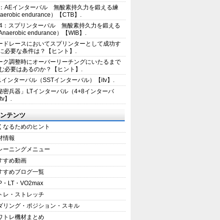
2：AEインターバル 無酸素持久力を鍛える練
erobic endurance）【CTB】.
E4：スプリンターバル 無酸素持久力を鍛える
aerobic endurance）【WIB】.
ードレースにおいてスプリンターとして成功す
に必要な条件は？【ヒント】.
ーク調整時にオーバーリーチングにいたるまで
む必要はあるのか？【ヒント】.
+1インターバル（SSTインターバル）【itv】.
秘密兵器」LTインターバル（4+8インターバ
tv】.
ンテンツ
くなるためのヒント
材情報
レーニングメニュー
すすめ動画
すすめブログ一覧
P・LT・VO2max
トレ・ストレッチ
ダリング・ポジション・スキル
ワトレ機材まとめ