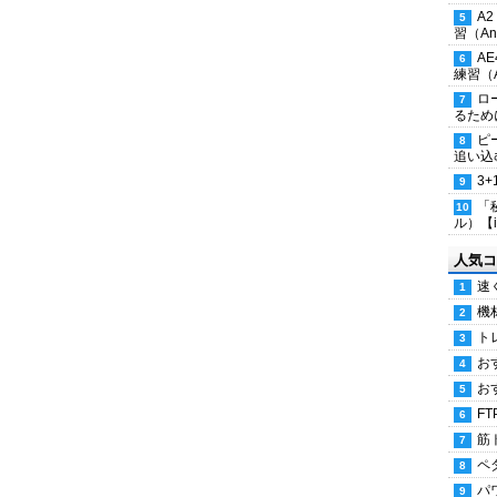
A
習（Ana
A
練習（An
ロ
るため
ピ
追い込
3
「
ル）【i
人気コ
速
機
ト
お
お
FT
筋
ペ
パ