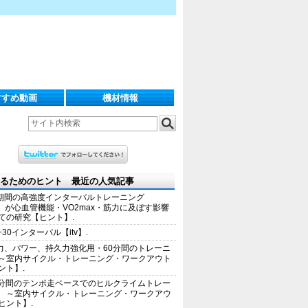
すすめ動画
機材情報
るためのヒント 最近の人気記事
期間の高強度インターバルトレーニング
IT）が心血管機能・VO2max・筋力に及ぼす影響
ての研究【ヒント】.
+30インターバル【itv】.
力、パワー、持久力強化用・60分間のトレーニ
～室内サイクル・トレーニング・ワークアウト
ント】.
0分間のテンポ走ペースでのヒルクライムトレー
 ～室内サイクル・トレーニング・ワークアウ
ヒント】.