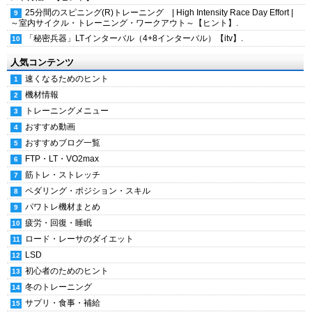
25分間のスピニング(R)トレーニング | High Intensity Race Day Effort |
～室内サイクル・トレーニング・ワークアウト～【ヒント】.
「秘密兵器」LTインターバル（4+8インターバル）【itv】.
人気コンテンツ
速くなるためのヒント
機材情報
トレーニングメニュー
おすすめ動画
おすすめブログ一覧
FTP・LT・VO2max
筋トレ・ストレッチ
ペダリング・ポジション・スキル
パワトレ機材まとめ
疲労・回復・睡眠
ロード・レーサのダイエット
LSD
初心者のためのヒント
冬のトレーニング
サプリ・食事・補給