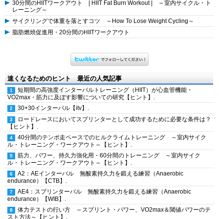
30分間のHIITワークアウト | HIIT Fat Burn Workout | ～室内サイクル・ト
レーニング～
サイクリングで体重を落とすコツ ～How To Lose Weight Cycling～
脂肪燃焼促進用・20分間のHIITワークアウト
速くなるためのヒント 最近の人気記事
短期間の高強度インターバルトレーニング（HIIT）が心血管機能・
VO2max・筋力に及ぼす影響についての研究【ヒント】.
30+30インターバル【itv】.
ロードレースにおいてスプリンターとして成功するために必要な条件は？
【ヒント】.
40分間のテンポ走ペースでのヒルクライムトレーニング ～室内サイク
ル・トレーニング・ワークアウト～【ヒント】.
筋力、パワー、持久力強化用・60分間のトレーニング ～室内サイク
ル・トレーニング・ワークアウト～【ヒント】.
A2：AEインターバル 無酸素持久力を鍛える練習（Anaerobic
endurance）【CTB】.
AE4：スプリンターバル 無酸素持久力を鍛える練習（Anaerobic
endurance）【WIB】.
体力テストの行い方 ～スプリント・パワー、VO2max＆閾値パワーのテ
スト方法～【ヒント】.