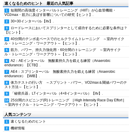
速くなるためのヒント 最近の人気記事
短期間の高強度インターバルトレーニング（HIIT）が心血管機能・
VO2max・筋力に及ぼす影響についての研究【ヒント】.
30+30インターバル【itv】.
ロードレースにおいてスプリンターとして成功するために必要な条件は？
【ヒント】.
40分間のテンポ走ペースでのヒルクライムトレーニング ～室内サイク
ル・トレーニング・ワークアウト～【ヒント】.
筋力、パワー、持久力強化用・60分間のトレーニング ～室内サイク
ル・トレーニング・ワークアウト～【ヒント】.
A2：AEインターバル 無酸素持久力を鍛える練習（Anaerobic
endurance）【CTB】.
AE4：スプリンターバル 無酸素持久力を鍛える練習（Anaerobic
endurance）【WIB】.
体力テストの行い方 ～スプリント・パワー、VO2max＆閾値パワーのテ
スト方法～【ヒント】.
「秘密兵器」LTインターバル（4+8インターバル）【itv】.
25分間のスピニング(R)トレーニング | High Intensity Race Day Effort |
～室内サイクル・トレーニング・ワークアウト～【ヒント】.
人気コンテンツ
速くなるためのヒント
機材情報