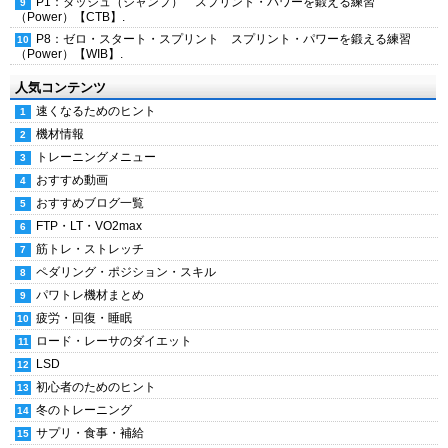
P1：ダッシュ（ジャンプ） スプリント・パワーを鍛える練習
（Power）【CTB】.
P8：ゼロ・スタート・スプリント スプリント・パワーを鍛える練習
（Power）【WIB】.
人気コンテンツ
速くなるためのヒント
機材情報
トレーニングメニュー
おすすめ動画
おすすめブログ一覧
FTP・LT・VO2max
筋トレ・ストレッチ
ペダリング・ポジション・スキル
パワトレ機材まとめ
疲労・回復・睡眠
ロード・レーサのダイエット
LSD
初心者のためのヒント
冬のトレーニング
サプリ・食事・補給