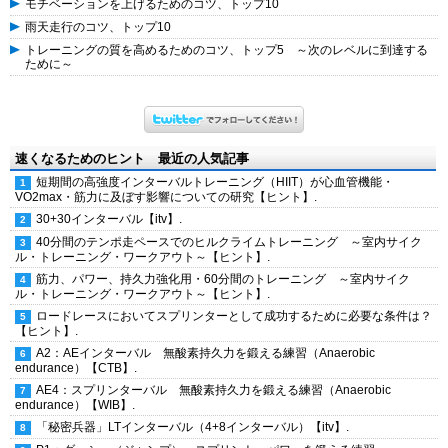
モチベーションを上げるためのコツ、トップ10
雨天走行のコツ、トップ10
トレーニングの質を高めるためのコツ、トップ5 ～次のレベルに到達する
ために～
速くなるためのヒント 最近の人気記事
短期間の高強度インターバルトレーニング（HIIT）が心血管機能・
VO2max・筋力に及ぼす影響についての研究【ヒント】.
30+30インターバル【itv】.
40分間のテンポ走ペースでのヒルクライムトレーニング ～室内サイク
ル・トレーニング・ワークアウト～【ヒント】.
筋力、パワー、持久力強化用・60分間のトレーニング ～室内サイク
ル・トレーニング・ワークアウト～【ヒント】.
ロードレースにおいてスプリンターとして成功するために必要な条件は？
【ヒント】.
A2：AEインターバル 無酸素持久力を鍛える練習（Anaerobic
endurance）【CTB】.
AE4：スプリンターバル 無酸素持久力を鍛える練習（Anaerobic
endurance）【WIB】.
「秘密兵器」LTインターバル（4+8インターバル）【itv】.