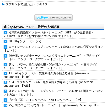
スプリントで避けたい5つのミス
速くなるためのヒント 最近の人気記事
短期間の高強度インターバルトレーニング（HIIT）が心血管機能・
VO2max・筋力に及ぼす影響についての研究【ヒント】.
30+30インターバル【itv】.
ロードレースにおいてスプリンターとして成功するために必要な条件は？
【ヒント】.
40分間のテンポ走ペースでのヒルクライムトレーニング ～室内サイク
ル・トレーニング・ワークアウト～【ヒント】.
筋力、パワー、持久力強化用・60分間のトレーニング ～室内サイク
ル・トレーニング・ワークアウト～【ヒント】.
A2：AEインターバル 無酸素持久力を鍛える練習（Anaerobic
endurance）【CTB】.
AE4：スプリンターバル 無酸素持久力を鍛える練習（Anaerobic
endurance）【WIB】.
体力テストの行い方 ～スプリント・パワー、VO2max＆閾値パワーのテ
スト方法～【ヒント】.
「秘密兵器」LTインターバル（4+8インターバル）【itv】.
25分間のスピニング(R)トレーニング | High Intensity Race Day Effort |