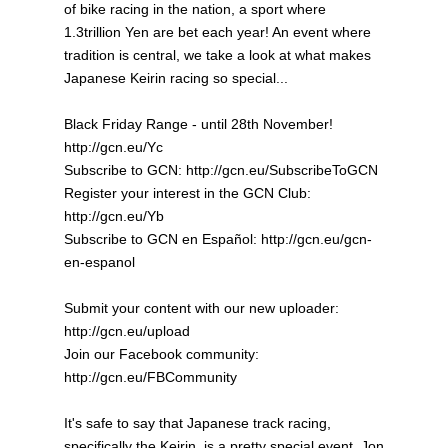
of bike racing in the nation, a sport where
1.3trillion Yen are bet each year! An event where
tradition is central, we take a look at what makes
Japanese Keirin racing so special...
Black Friday Range - until 28th November!
http://gcn.eu/Yc
Subscribe to GCN: http://gcn.eu/SubscribeToGCN
Register your interest in the GCN Club:
http://gcn.eu/Yb
Subscribe to GCN en Español: http://gcn.eu/gcn-
en-espanol
Submit your content with our new uploader:
http://gcn.eu/upload
Join our Facebook community:
http://gcn.eu/FBCommunity
It's safe to say that Japanese track racing,
specifically the Keirin, is a pretty special event. Jon