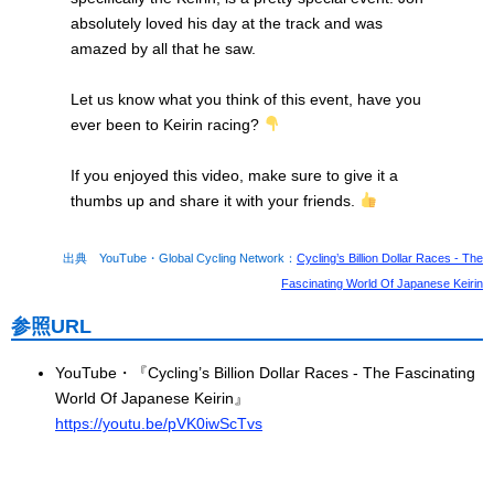
absolutely loved his day at the track and was
amazed by all that he saw.
Let us know what you think of this event, have you
ever been to Keirin racing?
If you enjoyed this video, make sure to give it a
thumbs up and share it with your friends.
出典 YouTube・Global Cycling Network：
Cycling’s Billion Dollar Races - The
Fascinating World Of Japanese Keirin
参照URL
YouTube・『Cycling’s Billion Dollar Races - The Fascinating
World Of Japanese Keirin』
https://youtu.be/pVK0iwScTvs