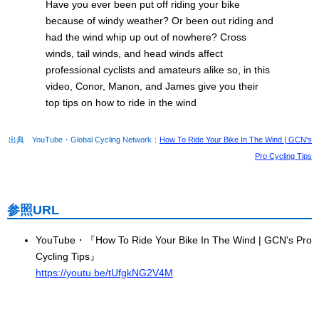
Have you ever been put off riding your bike
because of windy weather? Or been out riding and
had the wind whip up out of nowhere? Cross
winds, tail winds, and head winds affect
professional cyclists and amateurs alike so, in this
video, Conor, Manon, and James give you their
top tips on how to ride in the wind
出典 YouTube・Global Cycling Network：
How To Ride Your Bike In The Wind | GCN's
Pro Cycling Tips
参照URL
YouTube・『How To Ride Your Bike In The Wind | GCN's Pro
Cycling Tips』
https://youtu.be/tUfgkNG2V4M