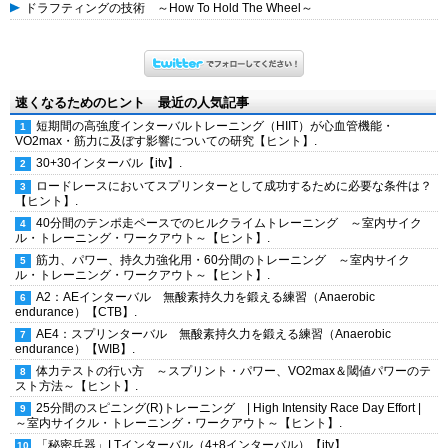
ドラフティングの技術 ～How To Hold The Wheel～
速くなるためのヒント 最近の人気記事
短期間の高強度インターバルトレーニング（HIIT）が心血管機能・
VO2max・筋力に及ぼす影響についての研究【ヒント】.
30+30インターバル【itv】.
ロードレースにおいてスプリンターとして成功するために必要な条件は？
【ヒント】.
40分間のテンポ走ペースでのヒルクライムトレーニング ～室内サイク
ル・トレーニング・ワークアウト～【ヒント】.
筋力、パワー、持久力強化用・60分間のトレーニング ～室内サイク
ル・トレーニング・ワークアウト～【ヒント】.
A2：AEインターバル 無酸素持久力を鍛える練習（Anaerobic
endurance）【CTB】.
AE4：スプリンターバル 無酸素持久力を鍛える練習（Anaerobic
endurance）【WIB】.
体力テストの行い方 ～スプリント・パワー、VO2max＆閾値パワーのテ
スト方法～【ヒント】.
25分間のスピニング(R)トレーニング | High Intensity Race Day Effort |
～室内サイクル・トレーニング・ワークアウト～【ヒント】.
「秘密兵器」LTインターバル（4+8インターバル）【itv】.