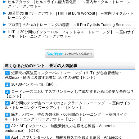
ヒルアタック | ヒルクライム能力強化用 | ～室内サイクル・トレーニン
グ・ワークアウト～
30分間のHIITワークアウト | HIIT Fat Burn Workout | ～室内サイクル・ト
レーニング～
プロ選手の8つのトレーニングの秘密 ～8 Pro Cyclists Training Secrets～
HIIT | 30分間のインターバル フィットネス・トレーニング | ～室内サイ
クル・トレーニング・ワークアウト～
速くなるためのヒント 最近の人気記事
短期間の高強度インターバルトレーニング（HIIT）が心血管機能・
VO2max・筋力に及ぼす影響についての研究【ヒント】.
30+30インターバル【itv】.
ロードレースにおいてスプリンターとして成功するために必要な条件は？
【ヒント】.
40分間のテンポ走ペースでのヒルクライムトレーニング ～室内サイク
ル・トレーニング・ワークアウト～【ヒント】.
筋力、パワー、持久力強化用・60分間のトレーニング ～室内サイク
ル・トレーニング・ワークアウト～【ヒント】.
A2：AEインターバル 無酸素持久力を鍛える練習（Anaerobic
endurance）【CTB】.
AE4：スプリンターバル 無酸素持久力を鍛える練習（Anaerobic