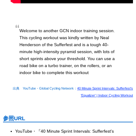
Welcome to another GCN indoor training session.
This cycling workout was kindly written by Neal
Henderson of the Sufferfest and is a tough 40-
minute high-intensity pyramid session, with lots of
short sprints above your threshold. You can use a
road bike on a turbo trainer, on the rollers, or an
indoor bike to complete this workout
出典 YouTube・Global Cycling Network：
40 Minute Sprint Intervals: Sufferfest's
'Equalizer' | Indoor Cycling Workout
参照URL
YouTube・『40 Minute Sprint Intervals: Sufferfest's