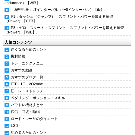
endurance）【WIB】.
「秘密兵器」LTインターバル（4+8インターバル）【itv】.
P1：ダッシュ（ジャンプ） スプリント・パワーを鍛える練習
（Power）【CTB】.
P8：ゼロ・スタート・スプリント スプリント・パワーを鍛える練習
（Power）【WIB】.
人気コンテンツ
速くなるためのヒント
機材情報
トレーニングメニュー
おすすめ動画
おすすめブログ一覧
FTP・LT・VO2max
筋トレ・ストレッチ
ペダリング・ポジション・スキル
パワトレ機材まとめ
疲労・回復・睡眠
ロード・レーサのダイエット
LSD
初心者のためのヒント