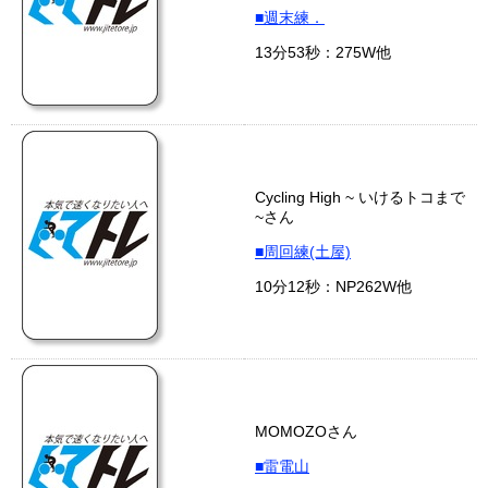
■週末練．
13分53秒：275W他
Cycling High ~ いけるトコまで
~さん
■周回練(土屋)
10分12秒：NP262W他
MOMOZOさん
■雷電山