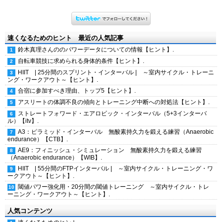
速くなるためのヒント 最近の人気記事
鈴木真理さんののパワーデータについての情報【ヒント】.
自転車競技に求められる身体的条件【ヒント】.
HIIT | 25分間のスプリント・インターバル | ～室内サイクル・トレーニ
ング・ワークアウト～【ヒント】.
合宿に参加すべき理由、トップ5【ヒント】.
アスリートの体調不良の傾向とトレーニング中断への対処法【ヒント】.
ストレートフォワード・エアロビック・インターバル（5+3インターバ
ル）【itv】.
A3：ピラミッド・インターバル 無酸素持久力を鍛える練習（Anaerobic
endurance）【CTB】.
AE9：フィニッシュ・シミュレーション 無酸素持久力を鍛える練習
（Anaerobic endurance）【WIB】.
HIIT | 55分間のFTPインターバル | ～室内サイクル・トレーニング・ワ
ークアウト～【ヒント】.
閾値パワー強化用・20分間の閾値トレーニング ～室内サイクル・トレ
ーニング・ワークアウト～【ヒント】.
人気コンテンツ