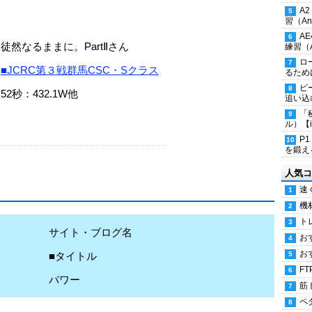
A
習（Ana
A
徒然なるままに。PartⅡさん
練習（An
ロ
■JCRC第３戦群馬CSC・Sクラス
るため
ピ
52秒：432.1W他
追い込
「
ル）【i
P
を鍛える
人気コ
速
機
ト
サイト・ブログ名
お
お
■タイトル
FT
パワー
筋
ペ