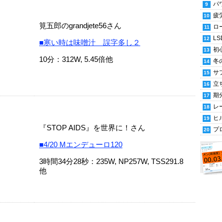
パ
疲
筧五郎のgrandjete56さん
ロ
LS
■寒い時は味噌汁 誤字多し２
初
10分：312W, 5.45倍他
冬
サ
立
期
レ
ヒ
『STOP AIDS』を世界に！さん
プ
■4/20 Mエンデューロ120
3時間34分28秒：235W, NP257W, TSS291.8
他