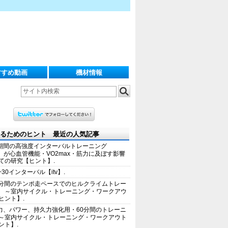
すすめ動画
機材情報
るためのヒント 最近の人気記事
期間の高強度インターバルトレーニング
IT）が心血管機能・VO2max・筋力に及ぼす影響
ての研究【ヒント】.
+30インターバル【itv】.
0分間のテンポ走ペースでのヒルクライムトレー
 ～室内サイクル・トレーニング・ワークアウ
ヒント】.
力、パワー、持久力強化用・60分間のトレーニ
～室内サイクル・トレーニング・ワークアウト
ント】.