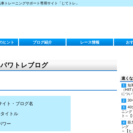
転車トレーニングサポート専用サイト「じてトレ」
のヒント
ブログ紹介
レース情報
お
）のパワトレブログ
速くな
短
（HI
につい
30
サイト・ブログ名
4
ニング
■タイトル
ト～【
筋
パワー
ング 
～【ヒ