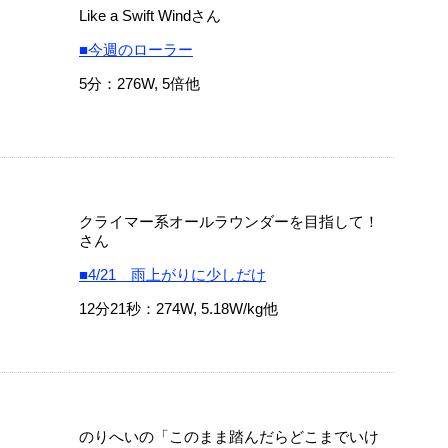
Like a Swift Windさん
■今週のローラー
5分：276W, 5倍他
クライマー系オールラウンダーを目指して！
さん
■4/21 雨上がりに少しだけ
12分21秒：274W, 5.18W/kg他
のりへいの「このまま踏んだらどこまでいけ