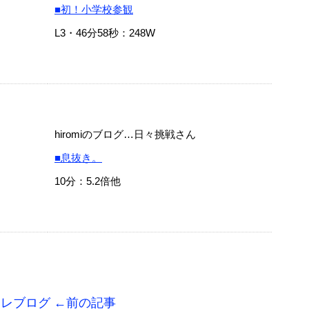
■初！小学校参観
L3・46分58秒：248W
hiromiのブログ…日々挑戦さん
■息抜き。
10分：5.2倍他
トレブログ ←前の記事