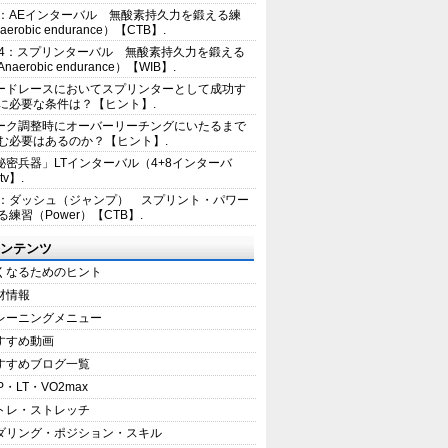
2：AEインターバル 無酸素持久力を鍛える練
erobic endurance）【CTB】.
E4：スプリンターバル 無酸素持久力を鍛える
aerobic endurance）【WIB】.
ードレースにおいてスプリンターとして成功す
に必要な条件は？【ヒント】.
ーク調整時にオーバーリーチングにいたるまで
む必要はあるのか？【ヒント】.
秘密兵器」LTインターバル（4+8インターバ
tv】.
1：ダッシュ（ジャンプ） スプリント・パワー
練習（Power）【CTB】.
ンテンツ
くなるためのヒント
材情報
レーニングメニュー
すすめ動画
すすめブログ一覧
P・LT・VO2max
トレ・ストレッチ
ダリング・ポジション・スキル