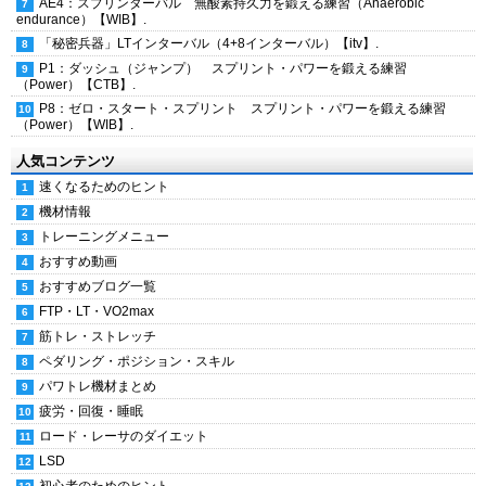
AE4：スプリンターバル 無酸素持久力を鍛える練習（Anaerobic
endurance）【WIB】.
「秘密兵器」LTインターバル（4+8インターバル）【itv】.
P1：ダッシュ（ジャンプ） スプリント・パワーを鍛える練習
（Power）【CTB】.
P8：ゼロ・スタート・スプリント スプリント・パワーを鍛える練習
（Power）【WIB】.
人気コンテンツ
速くなるためのヒント
機材情報
トレーニングメニュー
おすすめ動画
おすすめブログ一覧
FTP・LT・VO2max
筋トレ・ストレッチ
ペダリング・ポジション・スキル
パワトレ機材まとめ
疲労・回復・睡眠
ロード・レーサのダイエット
LSD