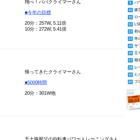
翔べ！パパクライマーさん
パ
疲
■今年の目標
ロ
20分：257W, 5.11倍
LS
10分：272W, 5.41倍
初
冬
サ
立
期
レ
帰ってきたクライマーさん
ヒ
プ
■5000時間
20分：301W他
五十路親父の自転車パワートレーニングさん