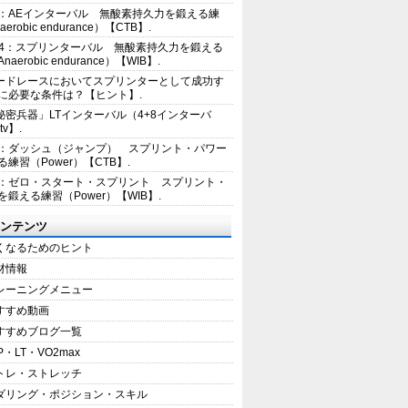
2：AEインターバル 無酸素持久力を鍛える練
erobic endurance）【CTB】.
E4：スプリンターバル 無酸素持久力を鍛える
aerobic endurance）【WIB】.
ードレースにおいてスプリンターとして成功す
に必要な条件は？【ヒント】.
秘密兵器」LTインターバル（4+8インターバ
tv】.
1：ダッシュ（ジャンプ） スプリント・パワー
練習（Power）【CTB】.
8：ゼロ・スタート・スプリント スプリント・
を鍛える練習（Power）【WIB】.
ンテンツ
くなるためのヒント
材情報
レーニングメニュー
すすめ動画
すすめブログ一覧
P・LT・VO2max
トレ・ストレッチ
ダリング・ポジション・スキル