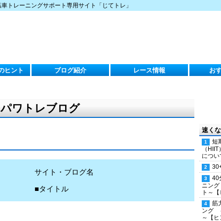
転車トレーニングサポート専用サイト「じてトレ」
のヒント
ブログ紹介
レース情報
お
）のパワトレブログ
速くな
短
（HI
につい
30
サイト・ブログ名
4
ニング
■タイトル
ト～【
筋
ング 
～【ヒ