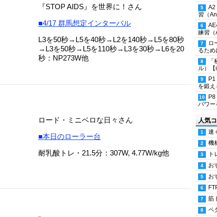
『STOP AIDS』を世界に！さん
A
習（Ana
■4/17 群馬想定インターバル
A
練習（An
L3を50秒→L5を40秒→L2を140秒→L5を80秒
ロ
→L3を50秒→L5を110秒→L3を30秒→L6を20
るため
秒：NP273W他
「
ル）【i
P
を鍛える
P
パワー
ロード・ミニベロな日々さん
人気コ
速
■本日のローラー台
機
耐乳酸トレ・21.5分：307W, 4.77W/kg他
ト
お
お
FT
筋
ペ