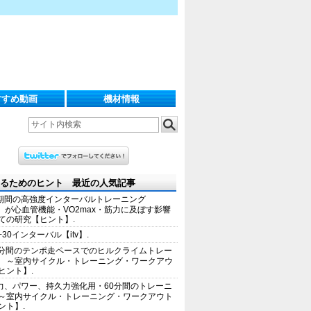
すすめ動画
機材情報
るためのヒント 最近の人気記事
期間の高強度インターバルトレーニング
IT）が心血管機能・VO2max・筋力に及ぼす影響
ての研究【ヒント】.
+30インターバル【itv】.
0分間のテンポ走ペースでのヒルクライムトレー
 ～室内サイクル・トレーニング・ワークアウ
ヒント】.
力、パワー、持久力強化用・60分間のトレーニ
～室内サイクル・トレーニング・ワークアウト
ント】.