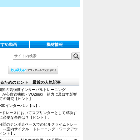
すすめ動画
機材情報
るためのヒント 最近の人気記事
期間の高強度インターバルトレーニング
IT）が心血管機能・VO2max・筋力に及ぼす影響
ての研究【ヒント】.
+30インターバル【itv】.
ードレースにおいてスプリンターとして成功す
に必要な条件は？【ヒント】.
0分間のテンポ走ペースでのヒルクライムトレー
 ～室内サイクル・トレーニング・ワークアウ
ヒント】.