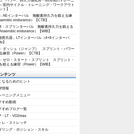
力、パワー、持久力強化用・60分間のトレーニ
～室内サイクル・トレーニング・ワークアウト
ント】.
2：AEインターバル 無酸素持久力を鍛える練
erobic endurance）【CTB】.
E4：スプリンターバル 無酸素持久力を鍛える
aerobic endurance）【WIB】.
秘密兵器」LTインターバル（4+8インターバ
tv】.
1：ダッシュ（ジャンプ） スプリント・パワー
練習（Power）【CTB】.
8：ゼロ・スタート・スプリント スプリント・
を鍛える練習（Power）【WIB】.
ンテンツ
くなるためのヒント
材情報
レーニングメニュー
すすめ動画
すすめブログ一覧
P・LT・VO2max
トレ・ストレッチ
ダリング・ポジション・スキル