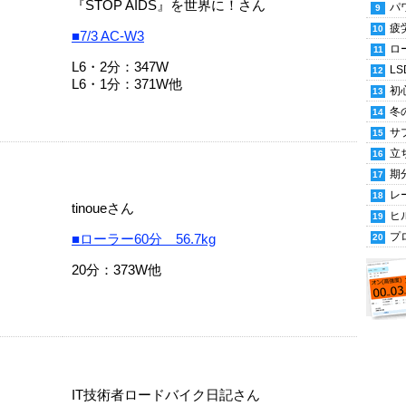
『STOP AIDS』を世界に！さん
パ
疲
■7/3 AC-W3
ロ
L6・2分：347W
LS
L6・1分：371W他
初
冬
サ
立
期
レ
tinoueさん
ヒ
プ
■ローラー60分 56.7kg
20分：373W他
IT技術者ロードバイク日記さん