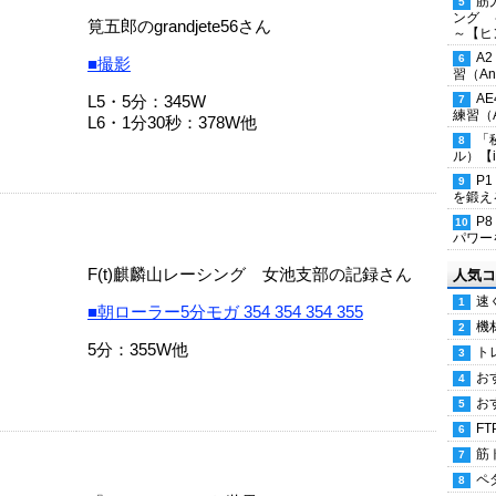
筋
ング 
筧五郎のgrandjete56さん
～【ヒ
A
■撮影
習（Ana
A
L5・5分：345W
練習（An
L6・1分30秒：378W他
「
ル）【i
P
を鍛える
P
パワー
F(t)麒麟山レーシング 女池支部の記録さん
人気コ
速
■朝ローラー5分モガ 354 354 354 355
機
5分：355W他
ト
お
お
FT
筋
ペ