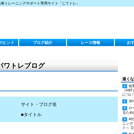
転車トレーニングサポート専用サイト「じてトレ」
のヒント
ブログ紹介
レース情報
お
のパワトレブログ
速くな
短
（HI
につい
30
サイト・ブログ名
ロ
るため
■タイトル
4
ニング
ト～【