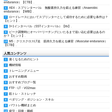
endurance）【CTB】.
AE4：スプリンターバル 無酸素持久力を鍛える練習（Anaerobic
endurance）【WIB】.
ロードレースにおいてスプリンターとして成功するために必要な条件は？
【ヒント】.
3+1インターバル（SSTインターバル）【itv】.
ピーク調整時にオーバーリーチングにいたるまで追い込む必要はあるの
か？【ヒント】.
M5：クリスクロスLT走 筋持久力を鍛える練習（Muscular endurance）
【CTB】.
人気コンテンツ
速くなるためのヒント
機材情報
トレーニングメニュー
おすすめ動画
おすすめブログ一覧
FTP・LT・VO2max
筋トレ・ストレッチ
ペダリング・ポジション・スキル
パワトレ機材まとめ
疲労・回復・睡眠