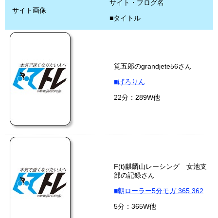
サイト・ブログ名
サイト画像
■タイトル
筧五郎のgrandjete56さん
■げろりん
22分：289W他
F(t)麒麟山レーシング 女池支
部の記録さん
■朝ローラー5分モガ 365 362
5分：365W他