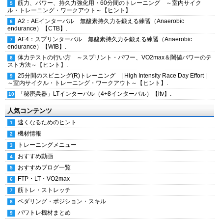
筋力、パワー、持久力強化用・60分間のトレーニング ～室内サイク
ル・トレーニング・ワークアウト～【ヒント】.
A2：AEインターバル 無酸素持久力を鍛える練習（Anaerobic
endurance）【CTB】.
AE4：スプリンターバル 無酸素持久力を鍛える練習（Anaerobic
endurance）【WIB】.
体力テストの行い方 ～スプリント・パワー、VO2max＆閾値パワーのテ
スト方法～【ヒント】.
25分間のスピニング(R)トレーニング | High Intensity Race Day Effort |
～室内サイクル・トレーニング・ワークアウト～【ヒント】.
「秘密兵器」LTインターバル（4+8インターバル）【itv】.
人気コンテンツ
速くなるためのヒント
機材情報
トレーニングメニュー
おすすめ動画
おすすめブログ一覧
FTP・LT・VO2max
筋トレ・ストレッチ
ペダリング・ポジション・スキル
パワトレ機材まとめ