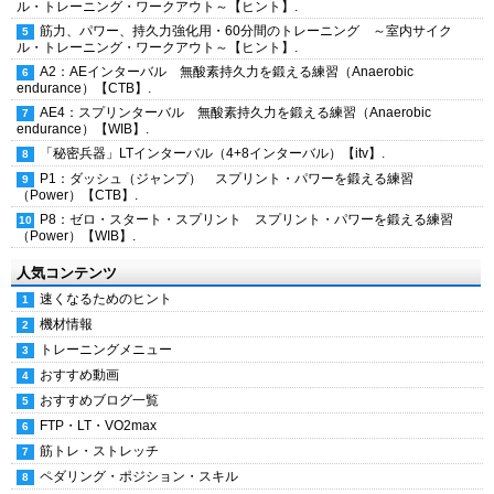
ル・トレーニング・ワークアウト～【ヒント】.
筋力、パワー、持久力強化用・60分間のトレーニング ～室内サイク
ル・トレーニング・ワークアウト～【ヒント】.
A2：AEインターバル 無酸素持久力を鍛える練習（Anaerobic
endurance）【CTB】.
AE4：スプリンターバル 無酸素持久力を鍛える練習（Anaerobic
endurance）【WIB】.
「秘密兵器」LTインターバル（4+8インターバル）【itv】.
P1：ダッシュ（ジャンプ） スプリント・パワーを鍛える練習
（Power）【CTB】.
P8：ゼロ・スタート・スプリント スプリント・パワーを鍛える練習
（Power）【WIB】.
人気コンテンツ
速くなるためのヒント
機材情報
トレーニングメニュー
おすすめ動画
おすすめブログ一覧
FTP・LT・VO2max
筋トレ・ストレッチ
ペダリング・ポジション・スキル