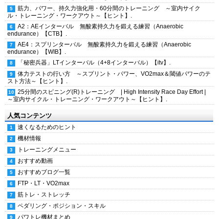
筋力、パワー、持久力強化用・60分間のトレーニング ～室内サイク
ル・トレーニング・ワークアウト～【ヒント】.
A2：AEインターバル 無酸素持久力を鍛える練習（Anaerobic
endurance）【CTB】.
AE4：スプリンターバル 無酸素持久力を鍛える練習（Anaerobic
endurance）【WIB】.
「秘密兵器」LTインターバル（4+8インターバル）【itv】.
体力テストの行い方 ～スプリント・パワー、VO2max＆閾値パワーのテ
スト方法～【ヒント】.
25分間のスピニング(R)トレーニング | High Intensity Race Day Effort |
～室内サイクル・トレーニング・ワークアウト～【ヒント】.
人気コンテンツ
速くなるためのヒント
機材情報
トレーニングメニュー
おすすめ動画
おすすめブログ一覧
FTP・LT・VO2max
筋トレ・ストレッチ
ペダリング・ポジション・スキル
パワトレ機材まとめ