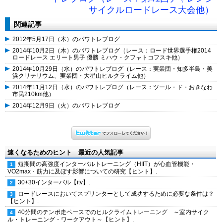
サイクルロードレース大会他）
関連記事
2012年5月17日（木）のパワトレブログ
2014年10月2日（木）のパワトレブログ（レース：ロード世界選手権2014
ロードレース エリート男子 優勝 ミハウ・クフャトコフスキ他）
2014年10月29日（水）のパワトレブログ（レース：実業団・知多半島・美
浜クリテリウム、実業団・大星山ヒルクライム他）
2014年11月12日（水）のパワトレブログ（レース：ツール・ド・おきなわ
市民210km他）
2014年12月9日（火）のパワトレブログ
速くなるためのヒント 最近の人気記事
短期間の高強度インターバルトレーニング（HIIT）が心血管機能・
VO2max・筋力に及ぼす影響についての研究【ヒント】.
30+30インターバル【itv】.
ロードレースにおいてスプリンターとして成功するために必要な条件は？
【ヒント】.
40分間のテンポ走ペースでのヒルクライムトレーニング ～室内サイク
ル・トレーニング・ワークアウト～【ヒント】.