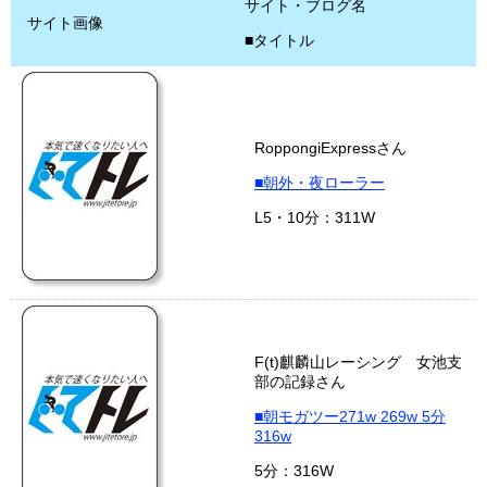
サイト・ブログ名
サイト画像
■タイトル
RoppongiExpressさん
■朝外・夜ローラー
L5・10分：311W
F(t)麒麟山レーシング 女池支
部の記録さん
■朝モガツー271w 269w 5分
316w
5分：316W