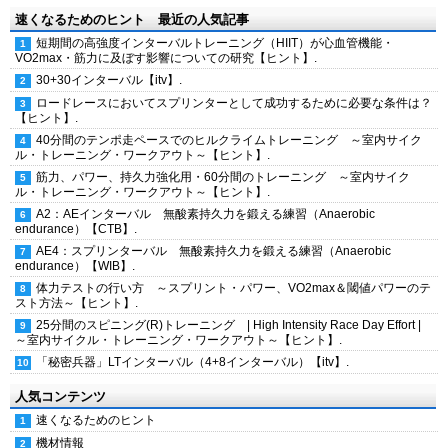
速くなるためのヒント 最近の人気記事
短期間の高強度インターバルトレーニング（HIIT）が心血管機能・
VO2max・筋力に及ぼす影響についての研究【ヒント】.
30+30インターバル【itv】.
ロードレースにおいてスプリンターとして成功するために必要な条件は？
【ヒント】.
40分間のテンポ走ペースでのヒルクライムトレーニング ～室内サイク
ル・トレーニング・ワークアウト～【ヒント】.
筋力、パワー、持久力強化用・60分間のトレーニング ～室内サイク
ル・トレーニング・ワークアウト～【ヒント】.
A2：AEインターバル 無酸素持久力を鍛える練習（Anaerobic
endurance）【CTB】.
AE4：スプリンターバル 無酸素持久力を鍛える練習（Anaerobic
endurance）【WIB】.
体力テストの行い方 ～スプリント・パワー、VO2max＆閾値パワーのテ
スト方法～【ヒント】.
25分間のスピニング(R)トレーニング | High Intensity Race Day Effort |
～室内サイクル・トレーニング・ワークアウト～【ヒント】.
「秘密兵器」LTインターバル（4+8インターバル）【itv】.
人気コンテンツ
速くなるためのヒント
機材情報