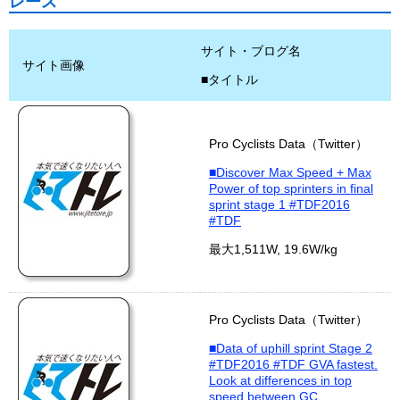
レース
サイト・ブログ名
サイト画像
■タイトル
Pro Cyclists Data（Twitter）
■Discover Max Speed + Max
Power of top sprinters in final
sprint stage 1 #TDF2016
#TDF
最大1,511W, 19.6W/kg
Pro Cyclists Data（Twitter）
■Data of uphill sprint Stage 2
#TDF2016 #TDF GVA fastest.
Look at differences in top
speed between GC