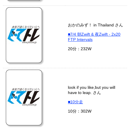
おかのみず！ in Thailand さん
■7/4 朝Zwift & 夜Zwift - 2x20
FTP Intervals
20分：232W
look if you like,but you will
have to leap. さん
■10分走
10分：302W