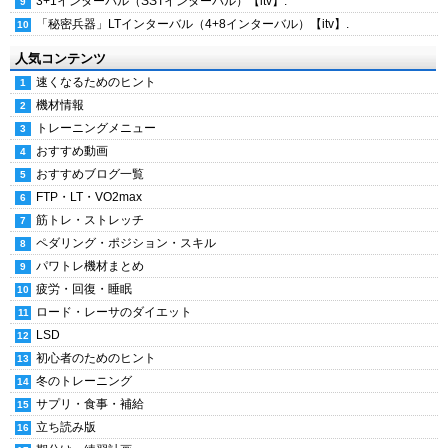
3+1インターバル（SSTインターバル）【itv】.
「秘密兵器」LTインターバル（4+8インターバル）【itv】.
人気コンテンツ
速くなるためのヒント
機材情報
トレーニングメニュー
おすすめ動画
おすすめブログ一覧
FTP・LT・VO2max
筋トレ・ストレッチ
ペダリング・ポジション・スキル
パワトレ機材まとめ
疲労・回復・睡眠
ロード・レーサのダイエット
LSD
初心者のためのヒント
冬のトレーニング
サプリ・食事・補給
立ち読み版