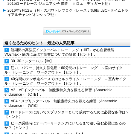
2015ロードレース ジュニア女子 優勝 クロエ・ディガート他）
2016年9月12日（月）のパワトレブログ（レース：第6回 JBCF タイムトラ
イアルチャンピオンシップ他）
速くなるためのヒント 最近の人気記事
短期間の高強度インターバルトレーニング（HIIT）が心血管機能・
VO2max・筋力に及ぼす影響についての研究【ヒント】.
30+30インターバル【itv】.
筋力、パワー、持久力強化用・60分間のトレーニング ～室内サイク
ル・トレーニング・ワークアウト～【ヒント】.
40分間のテンポ走ペースでのヒルクライムトレーニング ～室内サイク
ル・トレーニング・ワークアウト～【ヒント】.
A2：AEインターバル 無酸素持久力を鍛える練習（Anaerobic
endurance）【CTB】.
AE4：スプリンターバル 無酸素持久力を鍛える練習（Anaerobic
endurance）【WIB】.
ロードレースにおいてスプリンターとして成功するために必要な条件は？
【ヒント】.
ピーク調整時にオーバーリーチングにいたるまで追い込む必要はあるの
か？【ヒント】.