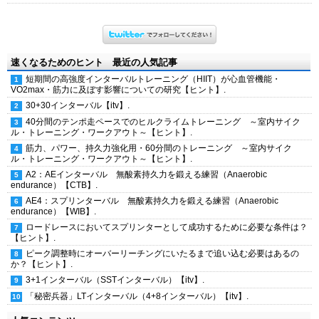
速くなるためのヒント 最近の人気記事
短期間の高強度インターバルトレーニング（HIIT）が心血管機能・
VO2max・筋力に及ぼす影響についての研究【ヒント】.
30+30インターバル【itv】.
40分間のテンポ走ペースでのヒルクライムトレーニング ～室内サイク
ル・トレーニング・ワークアウト～【ヒント】.
筋力、パワー、持久力強化用・60分間のトレーニング ～室内サイク
ル・トレーニング・ワークアウト～【ヒント】.
A2：AEインターバル 無酸素持久力を鍛える練習（Anaerobic
endurance）【CTB】.
AE4：スプリンターバル 無酸素持久力を鍛える練習（Anaerobic
endurance）【WIB】.
ロードレースにおいてスプリンターとして成功するために必要な条件は？
【ヒント】.
ピーク調整時にオーバーリーチングにいたるまで追い込む必要はあるの
か？【ヒント】.
3+1インターバル（SSTインターバル）【itv】.
「秘密兵器」LTインターバル（4+8インターバル）【itv】.