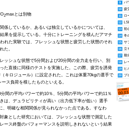
パ
疲
O
maxとは別物
2
ロ
LS
関係しているか、あるいは独立しているかについては、
初
に富む結果を提示している。十分にトレーニングを積んだアマチ
冬
行われた実験では、フレッシュな状態と疲労した状態のそれ
サ
れた。
立
期
レッシュな状態で5分間および20分間の全力走を行い、別
レ
った直後に同様のテストを実施した。この際、疲労を誘発
ヒ
kJ（キロジュール）に設定された。これは体重70kgの選手で
プ
的なレース負荷を模したものといえる。
20分間の平均パワーで約10％、5分間の平均パワーで約11％
きは、デュラビリティが高い（出力低下率が低い）選手
の間に、明確な相関関係が見られなかった点である。すなわ
対象とした研究においては、フレッシュな状態で測定した
レース終盤のパフォーマンスを説明しきれないという結果