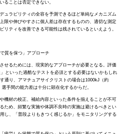
いることは否定できない。
デュラビリティの全容を予測できるほど単純なメカニズム
上限や伸びやすさに個人差は存在するものの、適切な測定
ビリティを改善できる可能性は残されているといえよう。
態で質を保つ」アプローチ
させるためには、現実的なアプローチが必要となる。評価
力走」といった過酷なテストを必須とする必要はないかもしれ
が示す通り、アマチュアサイクリストの場合は1000kJ（約
ても、選手間の能力差は十分に顕在化するからだ。
や機材の校正、補給内容といった条件を揃えることが不可
るため、頻繁な実施や体調不良時の実施は避けるべきとい
活用し、「普段よりもきつく感じるか」をモニタリングする
「疲労した状態で質を保つ」という原則に基づいてメニュ