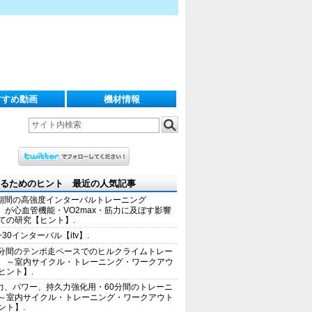
すすめ動画
機材情報
るためのヒント 最近の人気記事
期間の高強度インターバルトレーニング
IT）が心血管機能・VO2max・筋力に及ぼす影響
ての研究【ヒント】.
+30インターバル【itv】.
0分間のテンポ走ペースでのヒルクライムトレー
 ～室内サイクル・トレーニング・ワークアウ
ヒント】.
力、パワー、持久力強化用・60分間のトレーニ
～室内サイクル・トレーニング・ワークアウト
ント】.