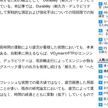
るための概念として「Durability（耐久力・デュラビリ
A
る。本記事では、Durability（耐久力・デュラビリテ
習（Ana
して実戦的な測定および強化手法についての現段階での知
A
練習（An
ロ
るため
「
ル）【i
ピ
追い込
長時間の運動により疲労が蓄積した状態においても、本来
P
を鍛える
ある。自動車に例えるならば、VO
maxやFTPがエンジン
2
人気コ
、デュラビリティは、長距離走行によってエンジンが熱を
速
グスペック通りの出力を発揮し続ける「耐久力」や「へた
機
ト
フレッシュな状態での最大値ではなく、疲労困憊した局面
お
お
ことが多い。既存の研究論文においても、疲労によって選
FT
はなく、時間の経過とともに変動（低下）していくもので
筋
ペ