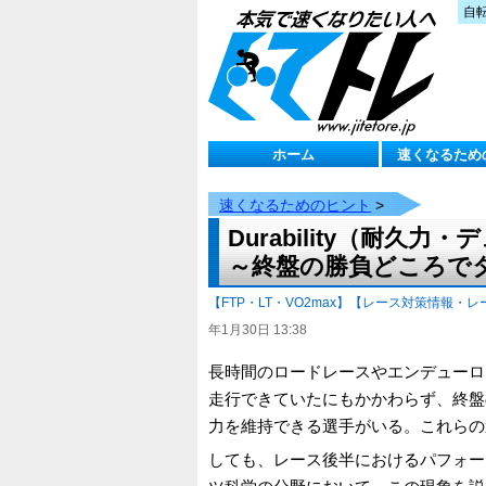
自
ホーム
速くなるため
速くなるためのヒント
>
Durability（耐
～終盤の勝負どころで
【FTP・LT・VO2max】
【レース対策情報・レ
年1月30日 13:38
長時間のロードレースやエンデューロ
走行できていたにもかかわらず、終盤
力を維持できる選手がいる。これらの選
しても、レース後半におけるパフォー