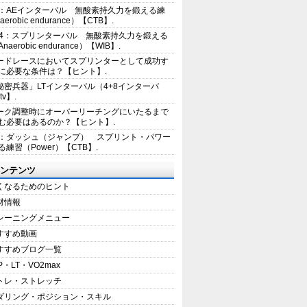
2：AEインターバル 無酸素持久力を鍛える練
erobic endurance）【CTB】.
E4：スプリンターバル 無酸素持久力を鍛える
aerobic endurance）【WIB】.
ードレースにおいてスプリンターとして成功す
に必要な条件は？【ヒント】.
秘密兵器」LTインターバル（4+8インターバ
tv】.
ーク調整時にオーバーリーチングにいたるまで
む必要はあるのか？【ヒント】.
1：ダッシュ（ジャンプ） スプリント・パワー
練習（Power）【CTB】.
ンテンツ
くなるためのヒント
材情報
レーニングメニュー
すすめ動画
すすめブログ一覧
P・LT・VO2max
トレ・ストレッチ
ダリング・ポジション・スキル