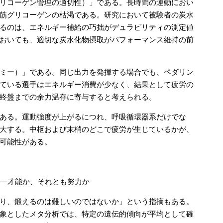
リコーゲン管理の適切性）」である。長時間の運動におい
筋グリコーゲンの枯渇である。研究において被験者の炭水
るのは、エネルギー補給の巧拙がデュラビリティの測定値
おいても、適切な炭水化物摂取がパフォーマンス維持の前
ミー）」である。同じ出力を発揮する場合でも、ペダリン
ている選手はエネルギー消費が少なく、結果として疲労の
終盤までの余力温存に寄与すると考えられる。
ある。運動強度が上がるにつれ、呼吸循環器系だけでな
大する。中枢および末梢のどこで疲労が生じているかが、
可能性がある。
──才能か、それとも努力か
り、鍛えるのは難しいのではないか」という指摘もある。
象としたメタ分析では、特定の遺伝的傾向が平均として確