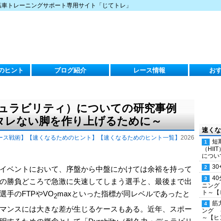
転車トレーニングサポート専用サイト「じてトレ」
のヒント
ブログ紹介
レース情報
お
久力・デュラビリティ）についての研究事例
タレない脚を作り上げるために～
速くな
ース戦術】
【速くなるためのヒント】
【速くなるためのヒント一覧】
2026
短
（HI
につい
30
イベントにおいて、序盤から中盤にかけては余裕を持って
4
の勝負どころで急激に失速してしまう選手と、最後まで出
ニング
ト～【
手のFTPやVO
maxといった指標が同レベルであったと
2
筋
マンスには大きな差が生じるケースもある。近年、スポー
ング 
～【ヒ