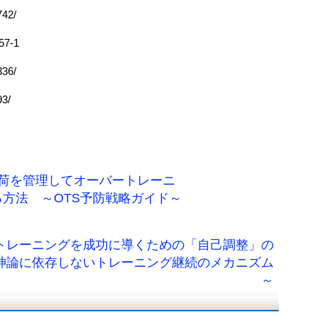
742/
757-1
336/
93/
荷を管理してオーバートレーニ
る方法 ～OTS予防戦略ガイド～
 トレーニングを成功に導くための「自己調整」の
神論に依存しないトレーニング継続のメカニズム
～