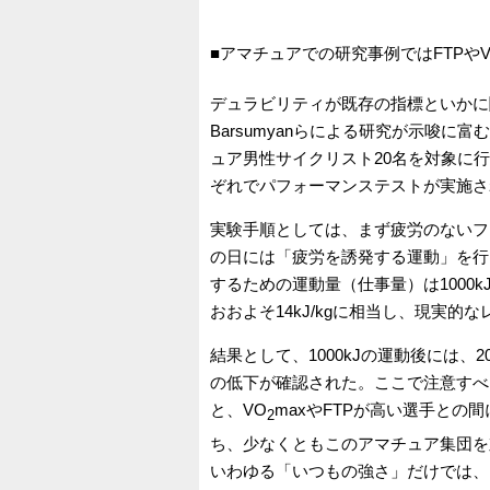
■アマチュアでの研究事例ではFTPやV
デュラビリティが既存の指標といかに
Barsumyanらによる研究が示唆
ュア男性サイクリスト20名を対象に
ぞれでパフォーマンステストが実施さ
実験手順としては、まず疲労のないフ
の日には「疲労を誘発する運動」を行
するための運動量（仕事量）は1000
おおよそ14kJ/kgに相当し、現実
結果として、1000kJの運動後には、
の低下が確認された。ここで注意すべ
と、VO
maxやFTPが高い選手と
2
ち、少なくともこのアマチュア集団を
いわゆる「いつもの強さ」だけでは、