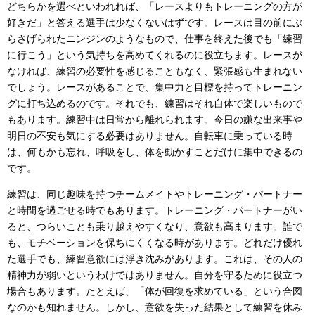
どちらかを選べといわれれば、「レースよりもトレーニングの方が
好きだ」と答える選手は少なくないはずです。レースは目の前にぶ
らさげられたニンジンのようなもので、仕事を終えた後でも「練習
に行こう」という気持ちを高めてくれるのに役立ちます。レースが
なければ、練習の必要性を感じることもなく、緊張感も生まれない
でしょう。レースがあることで、集中力と目標を持ってトレーニン
グに打ち込めるのです。それでも、練習はそれ自体で楽しいもので
もあります。練習中は日常から離れられます。今日の嫌な出来事や
明日の不安も気にする必要はありません。自転車に乗っている時
は、何もかも忘れ、呼吸をし、体を動かすことだけに集中できるの
です。
練習は、同じ趣味を持つチームメイトやトレーニング・パートナー
と時間を過ごせる時でもあります。トレーニング・パートナーがい
ると、つらいことも乗り越えやすくなり、意欲も高まります。誰で
も、モチベーションを保ちにくくなる時があります。どれだけ優れ
た選手でも、練習意欲には浮き沈みがあります。これは、その人の
精神力が弱いというわけではありません。自分を守るために役立つ
場合もあります。たとえば、「体が回復を求めている」という合図
なのかも知れません。しかし、意欲を失った結果として練習を休み