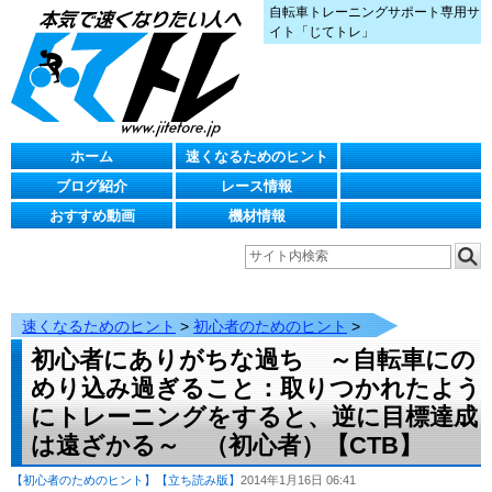
自転車トレーニングサポート専用サ
イト「じてトレ」
ホーム
速くなるためのヒント
ブログ紹介
レース情報
おすすめ動画
機材情報
速くなるためのヒント
>
初心者のためのヒント
>
初心者にありがちな過ち ～自転車にの
めり込み過ぎること：取りつかれたよう
にトレーニングをすると、逆に目標達成
は遠ざかる～ （初心者）【CTB】
【初心者のためのヒント】
【立ち読み版】
2014年1月16日 06:41