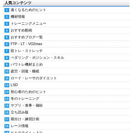
人気コンテンツ
速くなるためのヒント
機材情報
トレーニングメニュー
おすすめ動画
おすすめブログ一覧
FTP・LT・VO2max
筋トレ・ストレッチ
ペダリング・ポジション・スキル
パワトレ機材まとめ
疲労・回復・睡眠
ロード・レーサのダイエット
LSD
初心者のためのヒント
冬のトレーニング
サプリ・食事・補給
立ち読み版
期分け・練習計画
レース情報
ヒルクライム・上り