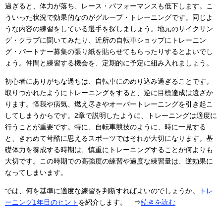
過ぎると、体力が落ち、レース・パフォーマンスも低下します。こ
ういった状況で効果的なのがグループ・トレーニングです。同じよ
うな内容の練習をしている選手を探しましょう。地元のサイクリン
グ・クラブに聞いてみたり、近所の自転車ショップにトレーニン
グ・パートナー募集の張り紙を貼らせてもらったりするとよいでし
ょう。仲間と練習する機会を、定期的に予定に組み入れましょう。
初心者にありがちな過ちは、自転車にのめり込み過ぎることです。
取りつかれたようにトレーニングをすると、逆に目標達成は遠ざか
ります。怪我や病気、燃え尽きやオーバートレーニングを引き起こ
してしまうからです。2章で説明したように、トレーニングは適度に
行うことが重要です。特に、自転車競技のように、時に一見する
と、きわめて苛酷に思えるスポーツではそれが大切になります。基
礎体力を養成する時期は、慎重にトレーニングすることが何よりも
大切です。この時期での高強度の練習や過度な練習量は、逆効果に
なってしまいます。
では、何を基準に適度な練習を判断すればよいのでしょうか。
トレ
ーニング1年目のヒント
を紹介します。 ⇒
続きを読む