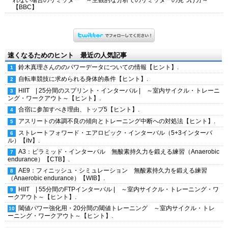
れない場合のリミッター ～主観的な分析でのリミッターの見つけ方～
【BBC】
速くなるためのヒント 最近の人気記事
鈴木真理さんののパワーデータについての情報【ヒント】.
自転車競技に求められる身体的条件【ヒント】.
HIIT | 25分間のスプリント・インターバル | ～室内サイクル・トレーニ
ング・ワークアウト～【ヒント】.
合宿に参加すべき理由、トップ5【ヒント】.
アスリートの体調不良の傾向とトレーニング中断への対処法【ヒント】.
ストレートフォワード・エアロビック・インターバル（5+3インターバ
ル）【itv】.
A3：ピラミッド・インターバル 無酸素持久力を鍛える練習（Anaerobic
endurance）【CTB】.
AE9：フィニッシュ・シミュレーション 無酸素持久力を鍛える練習
（Anaerobic endurance）【WIB】.
HIIT | 55分間のFTPインターバル | ～室内サイクル・トレーニング・ワ
ークアウト～【ヒント】.
閾値パワー強化用・20分間の閾値トレーニング ～室内サイクル・トレ
ーニング・ワークアウト～【ヒント】.