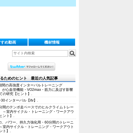
すすめ動画
機材情報
るためのヒント 最近の人気記事
期間の高強度インターバルトレーニング
IT）が心血管機能・VO2max・筋力に及ぼす影響
ての研究【ヒント】.
+30インターバル【itv】.
0分間のテンポ走ペースでのヒルクライムトレー
 ～室内サイクル・トレーニング・ワークアウ
ヒント】.
力、パワー、持久力強化用・60分間のトレーニ
～室内サイクル・トレーニング・ワークアウト
ント】.