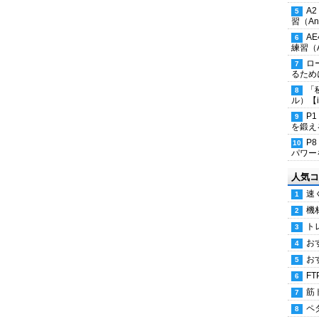
A
習（Ana
A
練習（An
ロ
るため
「
ル）【i
P
を鍛える
P
パワー
人気コ
速
機
ト
お
お
FT
筋
ペ