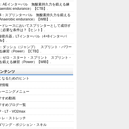
2：AEインターバル 無酸素持久力を鍛える練
erobic endurance）【CTB】.
E4：スプリンターバル 無酸素持久力を鍛える
aerobic endurance）【WIB】.
ードレースにおいてスプリンターとして成功す
に必要な条件は？【ヒント】.
秘密兵器」LTインターバル（4+8インターバ
tv】.
1：ダッシュ（ジャンプ） スプリント・パワー
練習（Power）【CTB】.
8：ゼロ・スタート・スプリント スプリント・
を鍛える練習（Power）【WIB】.
ンテンツ
くなるためのヒント
材情報
レーニングメニュー
すすめ動画
すすめブログ一覧
P・LT・VO2max
トレ・ストレッチ
ダリング・ポジション・スキル