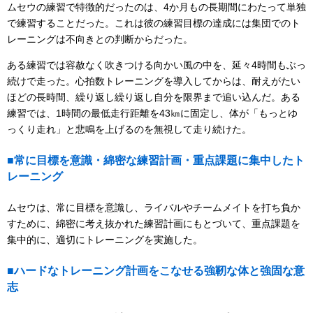
ムセウの練習で特徴的だったのは、4か月もの長期間にわたって単独
で練習することだった。これは彼の練習目標の達成には集団でのト
レーニングは不向きとの判断からだった。
ある練習では容赦なく吹きつける向かい風の中を、延々4時間もぶっ
続けで走った。心拍数トレーニングを導入してからは、耐えがたい
ほどの長時間、繰り返し繰り返し自分を限界まで追い込んだ。ある
練習では、1時間の最低走行距離を43㎞に固定し、体が「もっとゆ
っくり走れ」と悲鳴を上げるのを無視して走り続けた。
■常に目標を意識・綿密な練習計画・重点課題に集中したト
レーニング
ムセウは、常に目標を意識し、ライバルやチームメイトを打ち負か
すために、綿密に考え抜かれた練習計画にもとづいて、重点課題を
集中的に、適切にトレーニングを実施した。
■ハードなトレーニング計画をこなせる強靭な体と強固な意
志