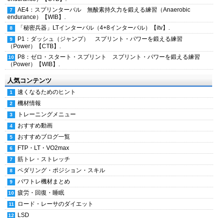
AE4：スプリンターバル 無酸素持久力を鍛える練習（Anaerobic
endurance）【WIB】.
「秘密兵器」LTインターバル（4+8インターバル）【itv】.
P1：ダッシュ（ジャンプ） スプリント・パワーを鍛える練習
（Power）【CTB】.
P8：ゼロ・スタート・スプリント スプリント・パワーを鍛える練習
（Power）【WIB】.
人気コンテンツ
速くなるためのヒント
機材情報
トレーニングメニュー
おすすめ動画
おすすめブログ一覧
FTP・LT・VO2max
筋トレ・ストレッチ
ペダリング・ポジション・スキル
パワトレ機材まとめ
疲労・回復・睡眠
ロード・レーサのダイエット
LSD