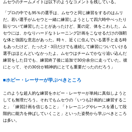
ムセウのチームメイトは以下のようなコメントを残している。
「プロの中でも95％の選手は、ムセウと同じ練習をするのはムリ
だ。若い選手がムセウと一緒に練習しようとして四六時中べったり
貼りついて練習したことがあったけど、案の定、体をこわした。ム
セウには、かなりハードなトレーニング計画をこなせるだけの強靭
な体と強固な意志があった。時々、近くに住んでいる選手と走る時
もあったけど、たった2・3日だけでも連続して練習についていける
選手はほとんどいなかったよ。ムセウはチームでかなり追い込んだ
練習をした日でも、練習終了後に追加で30分余分に走っていた。彼
にとって、その30分が精神的にとても重要だったのだろう」
■ホビー・レーサーが学ぶべきところ
このような超人的な練習をホビー・レーサーが単純に真似しようと
しても無理だろう。それでもムセウの「いつも計画的に練習するこ
と」「練習計画を信じること」「トレーニングやレースを通して段
階的に能力を伸ばしていくこと」といった姿勢から学ぶべきところ
は多い。