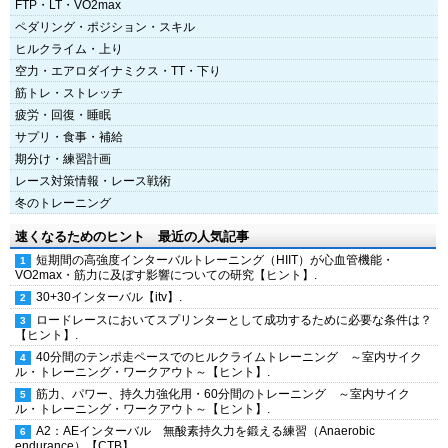
FTP・LT・VO2max
ペダリング・ポジション・スキル
ヒルクライム・上り
空力・エアロダイナミクス・TT・下り
筋トレ・ストレッチ
疲労・回復・睡眠
サプリ・食事・補給
期分け・練習計画
レース対策情報・レース戦術
冬のトレーニング
速くなるためのヒント 最近の人気記事
短期間の高強度インターバルトレーニング（HIIT）が心血管機能・
VO2max・筋力に及ぼす影響についての研究【ヒント】.
30+30インターバル【itv】.
ロードレースにおいてスプリンターとして成功するために必要な条件は？
【ヒント】.
40分間のテンポ走ペースでのヒルクライムトレーニング ～室内サイク
ル・トレーニング・ワークアウト～【ヒント】.
筋力、パワー、持久力強化用・60分間のトレーニング ～室内サイク
ル・トレーニング・ワークアウト～【ヒント】.
A2：AEインターバル 無酸素持久力を鍛える練習（Anaerobic
endurance）【CTB】.