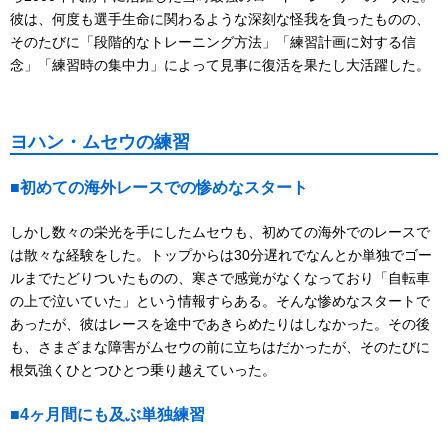
彼は、何度も選手生命に関わるような深刻な怪我を負ったものの、
そのたびに「段階的なトレーニング方法」「練習計画に対する信
念」「練習時の集中力」によって見事に復活を果たし大活躍した。
ヨハン・ムセウの練習
■初めての海外レースでの惨めなスタート
しかし数々の栄光を手にしたムセウも、初めての海外でのレースで
は散々な経験をした。トップからは30分遅れでなんとか単独でゴー
ルまでたどりついたものの、寒さで感覚がなくなっており「自転車
の上で泣いていた」という情報すらある。そんな惨めなスタートで
あったが、彼はレースを途中であきらめたりはしなかった。その後
も、さまざまな障害がムセウの前に立ちはだかったが、そのたびに
根気強くひとつひとつ乗り越えていった。
■4ヶ月間にも及ぶ単独練習