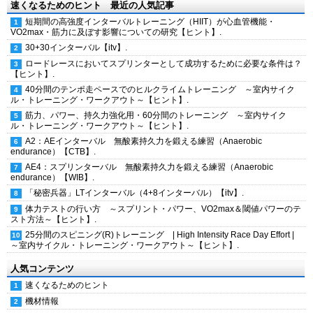
速くなるためのヒント 最近の人気記事
短期間の高強度インターバルトレーニング（HIIT）が心血管機能・
VO2max・筋力に及ぼす影響についての研究【ヒント】.
30+30インターバル【itv】.
ロードレースにおいてスプリンターとして成功するために必要な条件は？
【ヒント】.
40分間のテンポ走ペースでのヒルクライムトレーニング ～室内サイク
ル・トレーニング・ワークアウト～【ヒント】.
筋力、パワー、持久力強化用・60分間のトレーニング ～室内サイク
ル・トレーニング・ワークアウト～【ヒント】.
A2：AEインターバル 無酸素持久力を鍛える練習（Anaerobic
endurance）【CTB】.
AE4：スプリンターバル 無酸素持久力を鍛える練習（Anaerobic
endurance）【WIB】.
「秘密兵器」LTインターバル（4+8インターバル）【itv】.
体力テストの行い方 ～スプリント・パワー、VO2max＆閾値パワーのテ
スト方法～【ヒント】.
25分間のスピニング(R)トレーニング | High Intensity Race Day Effort |
～室内サイクル・トレーニング・ワークアウト～【ヒント】.
人気コンテンツ
速くなるためのヒント
機材情報