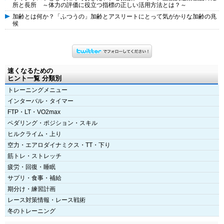
所と長所 ～体力の評価に役立つ指標の正しい活用方法とは？～
加齢とは何か？「ふつうの」加齢とアスリートにとって気がかりな加齢の兆
候
速くなるための
ヒント一覧 分類別
トレーニングメニュー
インターバル・タイマー
FTP・LT・VO2max
ペダリング・ポジション・スキル
ヒルクライム・上り
空力・エアロダイナミクス・TT・下り
筋トレ・ストレッチ
疲労・回復・睡眠
サプリ・食事・補給
期分け・練習計画
レース対策情報・レース戦術
冬のトレーニング