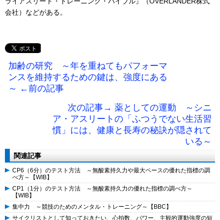
ライアスリート・トレーニング・バイブル』（OVERLANDER株式
会社）などがある。
加齢の研究 ～年を重ねてもパフォーマ
ンスを維持するための鍵は、強度にある
～ ←前の記事
次の記事→ 薬としての運動 ～シニ
ア・アスリートの「ふつうでない生活習
慣」には、健康と長寿の秘訣が隠されて
いる～
関連記事
CP6（6分）のテスト方法 ～無酸素持久力や最大ペースの優れた指標の調
べ方～【WIB】
CP1（1分）のテスト方法 ～無酸素持久力の優れた指標の調べ方～
【WIB】
集中力 ～競技のためのメンタル・トレーニング～【BBC】
サイクリストとして知っておきたい、心拍数、パワー、主観的運動強度の短