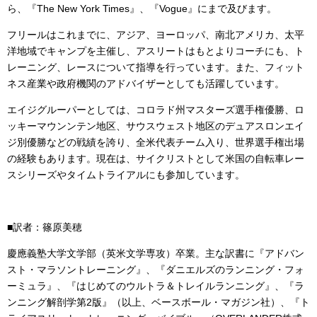
ら、『The New York Times』、『Vogue』にまで及びます。
フリールはこれまでに、アジア、ヨーロッパ、南北アメリカ、太平
洋地域でキャンプを主催し、アスリートはもとよりコーチにも、ト
レーニング、レースについて指導を行っています。また、フィット
ネス産業や政府機関のアドバイザーとしても活躍しています。
エイジグルーパーとしては、コロラド州マスターズ選手権優勝、ロ
ッキーマウンンテン地区、サウスウェスト地区のデュアスロンエイ
ジ別優勝などの戦績を誇り、全米代表チーム入り、世界選手権出場
の経験もあります。現在は、サイクリストとして米国の自転車レー
スシリーズやタイムトライアルにも参加しています。
■訳者：篠原美穂
慶應義塾大学文学部（英米文学専攻）卒業。主な訳書に『アドバン
スト・マラソントレーニング』、『ダニエルズのランニング・フォ
ーミュラ』、『はじめてのウルトラ＆トレイルランニング』、『ラ
ンニング解剖学第2版』（以上、ベースボール・マガジン社）、『ト