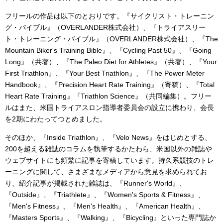
フリールの作品は以下のとおりです。『サイクリスト・トレーニン
グ・バイブル』（OVERLANDER株式会社）、『トライアスリー
ト・トレーニング・バイブル』（OVERLANDER株式会社）、『The
Mountain Biker's Training Bible』、『Cycling Past 50』、『Going
Long』（共著）、『The Paleo Diet for Athletes』（共著）、『Your
First Triathlon』、『Your Best Triathlon』、『The Power Meter
Handbook』、『Precision Heart Rate Training』（寄稿）、『Total
Heart Rate Training』『Triathlon Science』（共同編集）。フリー
ルはまた、米国トライアスロン指導者委員会の設立に携わり、会長
を2期にわたってつとめました。
そのほか、『Inside Triathlon』、『Velo News』をはじめとする、
200を超える雑誌のコラムを執筆するかたわら、米国以外の雑誌や
ウェブサイトにも頻繁に記事を寄稿しています。持久系競技のトレ
ーニングに関して、さまざまなメディアから意見を求められてお
り、紹介記事が掲載された雑誌は、『Runner's World』、
『Outside』、『Triathlete』、『Women's Sports & Fitness』、
『Men's Fitness』、『Men's Health』、『American Health』、
『Masters Sports』、『Walking』、『Bicycling』といった専門誌か