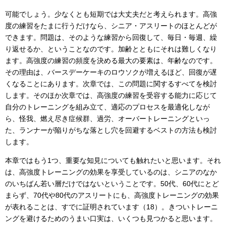
可能でしょう。少なくとも短期では大丈夫だと考えられます。高強
度の練習をたまに行うだけなら、シニア・アスリートのほとんどが
できます。問題は、そのような練習から回復して、毎日・毎週、繰
り返せるか、ということなのです。加齢とともにそれは難しくなり
ます。高強度の練習の頻度を決める最大の要素は、年齢なのです。
その理由は、バースデーケーキのロウソクが増えるほど、回復が遅
くなることにあります。次章では、この問題に関するすべてを検討
します。そのほか次章では、高強度の練習を受容する能力に応じて
自分のトレーニングを組み立て、適応のプロセスを最適化しなが
ら、怪我、燃え尽き症候群、過労、オーバートレーニングといっ
た、ランナーが陥りがちな落とし穴を回避するベストの方法も検討
します。
本章ではもう1つ、重要な知見についても触れたいと思います。それ
は、高強度トレーニングの効果を享受しているのは、シニアのなか
のいちばん若い層だけではないということです。50代、60代にとど
まらず、70代や80代のアスリートにも、高強度トレーニングの効果
が表れることは、すでに証明されています（18）。きついトレーニ
ングを避けるためのうまい口実は、いくつも見つかると思います。