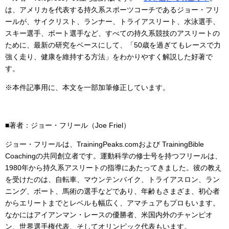
は、アメリカを代表する持久系スポーツコーチであるジョー・フリ
ールが、サイクリスト、ランナー、トライアスリート、水泳選手、
スキー選手、ボート選手など、すべての持久系競技のアスリートの
ために、最新の研究をベースにして、「50歳を過ぎてもレースで力
強く走り、健康を維持する方法」をわかりやすく解説した好著で
す。
※本件記事用に、本文を一部加筆修正しています。
■著者：ジョー・フリール（Joe Friel）
ジョー・フリールは、TrainingPeaks.comおよび TrainingBible
Coachingの共同創立者です。運動科学の修士号を持つフリールは、
1980年から持久系アスリートの指導にあたってきました。彼の教え
を受けたのは、自転車、マウンテンバイク、トライアスロン、ラン
ニング、ボート、馬術の選手などであり、年齢もさまざま、初心者
からエリートまでとレベルも幅広く、アマチュアもプロもいます。
なかにはアイアンマン・レースの優勝者、米国内外のチャンピオ
ン、世界選手権代表、そしてオリンピック代表もいます。