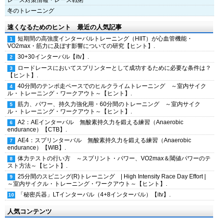
レース対策情報・レース戦術
冬のトレーニング
速くなるためのヒント 最近の人気記事
短期間の高強度インターバルトレーニング（HIIT）が心血管機能・
VO2max・筋力に及ぼす影響についての研究【ヒント】.
30+30インターバル【itv】.
ロードレースにおいてスプリンターとして成功するために必要な条件は？
【ヒント】.
40分間のテンポ走ペースでのヒルクライムトレーニング ～室内サイク
ル・トレーニング・ワークアウト～【ヒント】.
筋力、パワー、持久力強化用・60分間のトレーニング ～室内サイク
ル・トレーニング・ワークアウト～【ヒント】.
A2：AEインターバル 無酸素持久力を鍛える練習（Anaerobic
endurance）【CTB】.
AE4：スプリンターバル 無酸素持久力を鍛える練習（Anaerobic
endurance）【WIB】.
体力テストの行い方 ～スプリント・パワー、VO2max＆閾値パワーのテ
スト方法～【ヒント】.
25分間のスピニング(R)トレーニング | High Intensity Race Day Effort |
～室内サイクル・トレーニング・ワークアウト～【ヒント】.
「秘密兵器」LTインターバル（4+8インターバル）【itv】.
人気コンテンツ