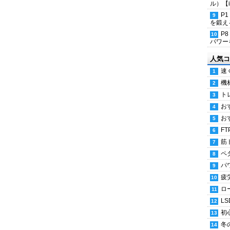
ル）【i
P
を鍛える
P
パワー
人気コ
速
機
ト
お
お
FT
筋
ペ
パ
疲
ロ
LS
初
冬