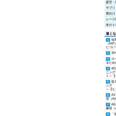
疲労・
サプリ
期分け
レース
冬のト
速くな
短
（HI
につい
30
ロ
るため
4
ニング
ト～【
筋
ング 
～【ヒ
A
習（Ana
A
練習（An
「