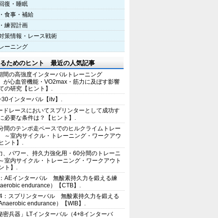
回復・睡眠
・食事・補給
・練習計画
対策情報・レース戦術
レーニング
るためのヒント 最近の人気記事
期間の高強度インターバルトレーニング
IT）が心血管機能・VO2max・筋力に及ぼす影響
ての研究【ヒント】.
+30インターバル【itv】.
ードレースにおいてスプリンターとして成功す
に必要な条件は？【ヒント】.
0分間のテンポ走ペースでのヒルクライムトレー
 ～室内サイクル・トレーニング・ワークアウ
ヒント】.
力、パワー、持久力強化用・60分間のトレーニ
～室内サイクル・トレーニング・ワークアウト
ント】.
2：AEインターバル 無酸素持久力を鍛える練
erobic endurance）【CTB】.
E4：スプリンターバル 無酸素持久力を鍛える
aerobic endurance）【WIB】.
秘密兵器」LTインターバル（4+8インターバ