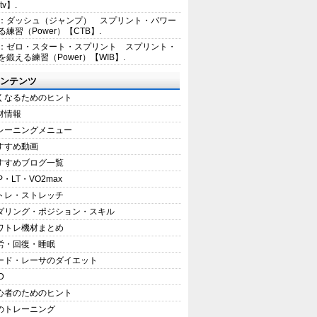
tv】.
1：ダッシュ（ジャンプ） スプリント・パワー
練習（Power）【CTB】.
8：ゼロ・スタート・スプリント スプリント・
を鍛える練習（Power）【WIB】.
ンテンツ
くなるためのヒント
材情報
レーニングメニュー
すすめ動画
すすめブログ一覧
P・LT・VO2max
トレ・ストレッチ
ダリング・ポジション・スキル
ワトレ機材まとめ
労・回復・睡眠
ード・レーサのダイエット
D
心者のためのヒント
のトレーニング