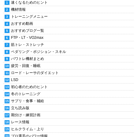
速くなるためのヒント
機材情報
トレーニングメニュー
おすすめ動画
おすすめブログ一覧
FTP・LT・VO2max
筋トレ・ストレッチ
ペダリング・ポジション・スキル
パワトレ機材まとめ
疲労・回復・睡眠
ロード・レーサのダイエット
LSD
初心者のためのヒント
冬のトレーニング
サプリ・食事・補給
立ち読み版
期分け・練習計画
レース情報
ヒルクライム・上り
プロ選手のパワー情報