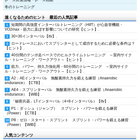
レース対策情報・レース戦術
冬のトレーニング
速くなるためのヒント 最近の人気記事
短期間の高強度インターバルトレーニング（HIIT）が心血管機能・
VO2max・筋力に及ぼす影響についての研究【ヒント】.
30+30インターバル【itv】.
ロードレースにおいてスプリンターとして成功するために必要な条件は？
【ヒント】.
40分間のテンポ走ペースでのヒルクライムトレーニング ～室内サイク
ル・トレーニング・ワークアウト～【ヒント】.
筋力、パワー、持久力強化用・60分間のトレーニング ～室内サイク
ル・トレーニング・ワークアウト～【ヒント】.
A2：AEインターバル 無酸素持久力を鍛える練習（Anaerobic
endurance）【CTB】.
AE4：スプリンターバル 無酸素持久力を鍛える練習（Anaerobic
endurance）【WIB】.
「秘密兵器」LTインターバル（4+8インターバル）【itv】.
P1：ダッシュ（ジャンプ） スプリント・パワーを鍛える練習
（Power）【CTB】.
P8：ゼロ・スタート・スプリント スプリント・パワーを鍛える練習
（Power）【WIB】.
人気コンテンツ