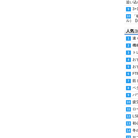
追い込
3
「
ル）【i
人気コ
速
機
ト
お
お
FT
筋
ペ
パ
疲
ロ
LS
初
冬
サ