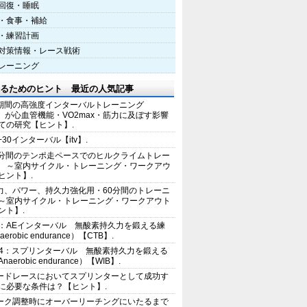
回復・睡眠
・食事・補給
・練習計画
対策情報・レース戦術
レーニング
るためのヒント 最近の人気記事
期間の高強度インターバルトレーニング
IT）が心血管機能・VO2max・筋力に及ぼす影響
ての研究【ヒント】.
+30インターバル【itv】.
0分間のテンポ走ペースでのヒルクライムトレー
 ～室内サイクル・トレーニング・ワークアウ
ヒント】.
力、パワー、持久力強化用・60分間のトレーニ
～室内サイクル・トレーニング・ワークアウト
ント】.
2：AEインターバル 無酸素持久力を鍛える練
erobic endurance）【CTB】.
E4：スプリンターバル 無酸素持久力を鍛える
aerobic endurance）【WIB】.
ードレースにおいてスプリンターとして成功す
に必要な条件は？【ヒント】.
ーク調整時にオーバーリーチングにいたるまで