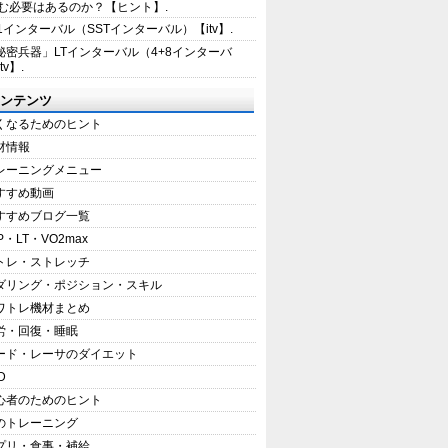
む必要はあるのか？【ヒント】.
+1インターバル（SSTインターバル）【itv】.
秘密兵器」LTインターバル（4+8インターバ
tv】.
ンテンツ
くなるためのヒント
材情報
レーニングメニュー
すすめ動画
すすめブログ一覧
P・LT・VO2max
トレ・ストレッチ
ダリング・ポジション・スキル
ワトレ機材まとめ
労・回復・睡眠
ード・レーサのダイエット
D
心者のためのヒント
のトレーニング
プリ・食事・補給