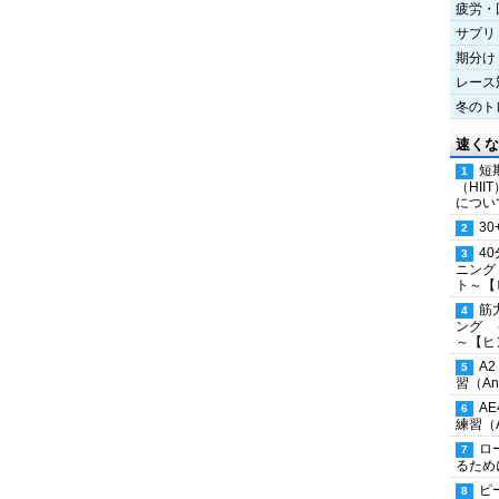
疲労・
サプリ
期分け
レース
冬のト
速くな
短
（HI
につい
30
4
ニング
ト～【
筋
ング 
～【ヒ
A
習（Ana
A
練習（An
ロ
るため
ピ