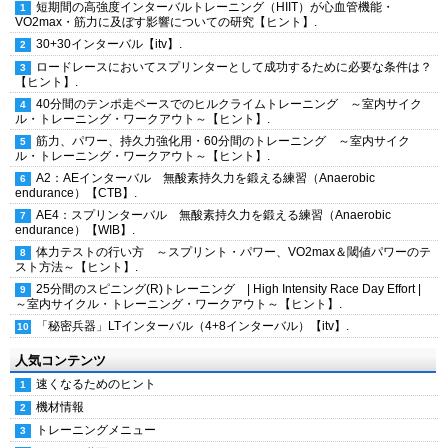
短期間の高強度インターバルトレーニング（HIIT）が心血管機能・
VO2max・筋力に及ぼす影響についての研究【ヒント】.
30+30インターバル【itv】.
ロードレースにおいてスプリンターとして成功するために必要な条件は？
【ヒント】.
40分間のテンポ走ペースでのヒルクライムトレーニング ～室内サイク
ル・トレーニング・ワークアウト～【ヒント】.
筋力、パワー、持久力強化用・60分間のトレーニング ～室内サイク
ル・トレーニング・ワークアウト～【ヒント】.
A2：AEインターバル 無酸素持久力を鍛える練習（Anaerobic
endurance）【CTB】.
AE4：スプリンターバル 無酸素持久力を鍛える練習（Anaerobic
endurance）【WIB】.
体力テストの行い方 ～スプリント・パワー、VO2max＆閾値パワーのテ
スト方法～【ヒント】.
25分間のスピニング(R)トレーニング | High Intensity Race Day Effort |
～室内サイクル・トレーニング・ワークアウト～【ヒント】.
「秘密兵器」LTインターバル（4+8インターバル）【itv】.
人気コンテンツ
速くなるためのヒント
機材情報
トレーニングメニュー