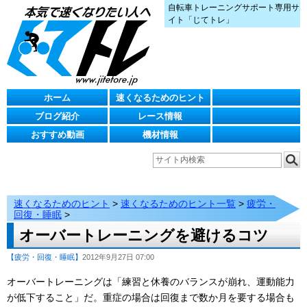
自転車トレーニングサポート専用サ
イト「じてトレ」
ホーム
速くなるためのヒント
ブログ紹介
レース情報
おすすめ動画
機材情報
速くなるためのヒント
>
速くなるためのヒント一覧
>
疲労・
回復・睡眠
>
オーバートレーニングを避けるコツ
【疲労・回復・睡眠】
2012年9月27日 07:00
オーバートレーニングは「練習と休養のバランスが崩れ、運動能力
が低下すること」だ。重症の場合は回復まで数か月を要する場合も