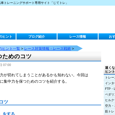
転車トレーニングサポート専用サイト「じてトレ」
のヒント
ブログ紹介
レース情報
お
のヒント一覧
>
レース対策情報・レース戦術
>
つためのコツ
 07:00
速くな
ヒント
力が切れてしまうことがあるかも知れない。今回は
トレー
レース中に集中力を保つためのコツを紹介する。
インタ
FTP・
ペダリ
ヒルク
コツ
空力・
筋トレ
）をする