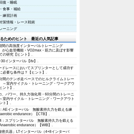
回復・睡眠
・食事・補給
・練習計画
対策情報・レース戦術
レーニング
るためのヒント 最近の人気記事
期間の高強度インターバルトレーニング
IT）が心血管機能・VO2max・筋力に及ぼす影響
ての研究【ヒント】.
+30インターバル【itv】.
ードレースにおいてスプリンターとして成功す
に必要な条件は？【ヒント】.
0分間のテンポ走ペースでのヒルクライムトレー
 ～室内サイクル・トレーニング・ワークアウ
ヒント】.
力、パワー、持久力強化用・60分間のトレーニ
～室内サイクル・トレーニング・ワークアウト
ント】.
2：AEインターバル 無酸素持久力を鍛える練
erobic endurance）【CTB】.
E4：スプリンターバル 無酸素持久力を鍛える
aerobic endurance）【WIB】.
秘密兵器」LTインターバル（4+8インターバ