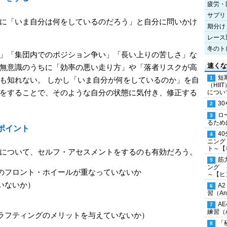
疲労・
サプリ
に「いま自分は何をしているのだろう」と自分に問いかけ
期分け
レース
冬のト
」「集団内でのポジション争い」「長い上りの苦しさ」な
速くな
無意識のうちに「効率の悪い走り方」や「落者リスクが高
短
も知れない。 しかし「いま自分が何をしているのか」を自
（HI
をすることで、そのような自分の状態に気付き、修正する
につい
30
ロ
るため
ポイント
4
ニング
ト～【
について、セルフ・アセスメントをするのも有効だろう。
筋
ング 
のフロント・ホイールが重なっていないか
～【ヒ
いないか）
A
習（Ana
A
練習（An
ラフティングのメリットを与えていないか）
「