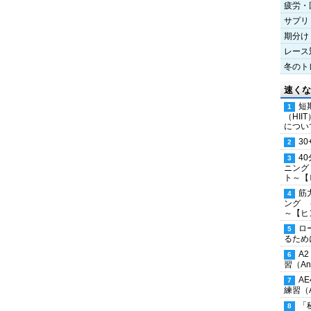
疲労・
サプリ
期分け
レース
冬のト
速くな
短
（HI
につい
30
4
ニング
ト～【
筋
ング 
～【ヒ
ロ
るため
A
習（Ana
A
練習（An
「