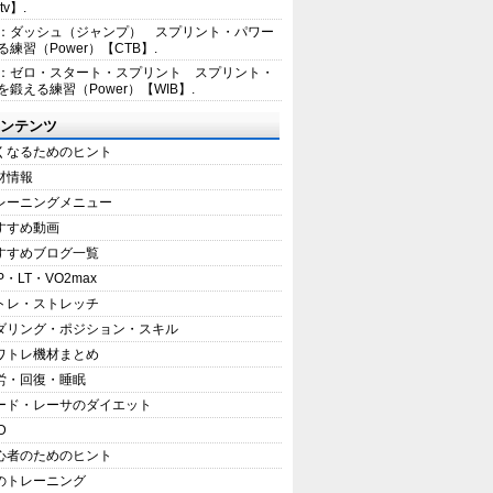
tv】.
1：ダッシュ（ジャンプ） スプリント・パワー
練習（Power）【CTB】.
8：ゼロ・スタート・スプリント スプリント・
を鍛える練習（Power）【WIB】.
ンテンツ
くなるためのヒント
材情報
レーニングメニュー
すすめ動画
すすめブログ一覧
P・LT・VO2max
トレ・ストレッチ
ダリング・ポジション・スキル
ワトレ機材まとめ
労・回復・睡眠
ード・レーサのダイエット
D
心者のためのヒント
のトレーニング