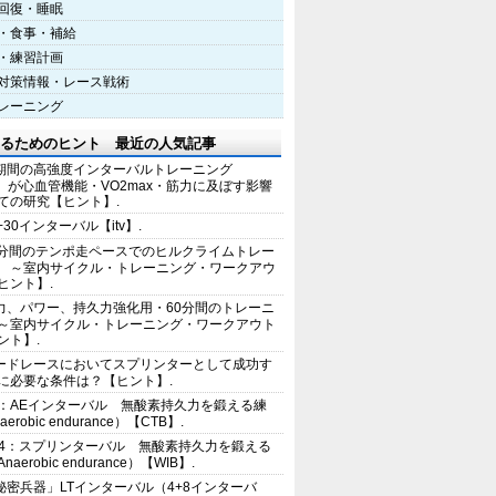
回復・睡眠
・食事・補給
・練習計画
対策情報・レース戦術
レーニング
るためのヒント 最近の人気記事
期間の高強度インターバルトレーニング
IT）が心血管機能・VO2max・筋力に及ぼす影響
ての研究【ヒント】.
+30インターバル【itv】.
0分間のテンポ走ペースでのヒルクライムトレー
 ～室内サイクル・トレーニング・ワークアウ
ヒント】.
力、パワー、持久力強化用・60分間のトレーニ
～室内サイクル・トレーニング・ワークアウト
ント】.
ードレースにおいてスプリンターとして成功す
に必要な条件は？【ヒント】.
2：AEインターバル 無酸素持久力を鍛える練
erobic endurance）【CTB】.
E4：スプリンターバル 無酸素持久力を鍛える
aerobic endurance）【WIB】.
秘密兵器」LTインターバル（4+8インターバ