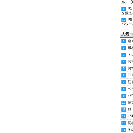
ル）【i
P
を鍛える
P
パワー
人気コ
速
機
ト
お
お
FT
筋
ペ
パ
疲
ロ
LS
初
冬