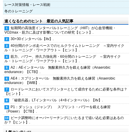
レース対策情報・レース戦術
冬のトレーニング
速くなるためのヒント 最近の人気記事
短期間の高強度インターバルトレーニング（HIIT）が心血管機能・
VO2max・筋力に及ぼす影響についての研究【ヒント】.
30+30インターバル【itv】.
40分間のテンポ走ペースでのヒルクライムトレーニング ～室内サイク
ル・トレーニング・ワークアウト～【ヒント】.
筋力、パワー、持久力強化用・60分間のトレーニング ～室内サイク
ル・トレーニング・ワークアウト～【ヒント】.
A2：AEインターバル 無酸素持久力を鍛える練習（Anaerobic
endurance）【CTB】.
AE4：スプリンターバル 無酸素持久力を鍛える練習（Anaerobic
endurance）【WIB】.
ロードレースにおいてスプリンターとして成功するために必要な条件は？
【ヒント】.
「秘密兵器」LTインターバル（4+8インターバル）【itv】.
P1：ダッシュ（ジャンプ） スプリント・パワーを鍛える練習
（Power）【CTB】.
ピーク調整時にオーバーリーチングにいたるまで追い込む必要はあるの
か？【ヒント】.