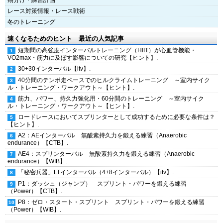
レース対策情報・レース戦術
冬のトレーニング
速くなるためのヒント 最近の人気記事
短期間の高強度インターバルトレーニング（HIIT）が心血管機能・
VO2max・筋力に及ぼす影響についての研究【ヒント】.
30+30インターバル【itv】.
40分間のテンポ走ペースでのヒルクライムトレーニング ～室内サイク
ル・トレーニング・ワークアウト～【ヒント】.
筋力、パワー、持久力強化用・60分間のトレーニング ～室内サイク
ル・トレーニング・ワークアウト～【ヒント】.
ロードレースにおいてスプリンターとして成功するために必要な条件は？
【ヒント】.
A2：AEインターバル 無酸素持久力を鍛える練習（Anaerobic
endurance）【CTB】.
AE4：スプリンターバル 無酸素持久力を鍛える練習（Anaerobic
endurance）【WIB】.
「秘密兵器」LTインターバル（4+8インターバル）【itv】.
P1：ダッシュ（ジャンプ） スプリント・パワーを鍛える練習
（Power）【CTB】.
P8：ゼロ・スタート・スプリント スプリント・パワーを鍛える練習
（Power）【WIB】.