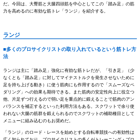
だ。今回は、大臀筋と大腿四頭筋を中心としてこの「踏み足」の筋
力を高めるのに有効な筋トレ「ランジ」を紹介する。
ランジ
■多くのプロサイクリストの取り入れているという筋トレ方
法
ランジは主に「踏み足」強化に有効な筋トレだが、「引き足」（少
なくとも「踏み足」に対してマイナストルクを発生させないために
足を持ち上げる動き）に使う筋肉にも作用するので「スムーズなペ
ダリング」への効果も期待できる。また筋肉の安定性向上に役立つ
他、片足ずつ行えるので弱い足を重点的に鍛えることで筋肉のアン
バランスを補正するといった利用方法もある。スクワットで余り使
われない大腿の筋群を鍛えられるのでスクワットの補助種目として
メニューに組み込むのもお奨めだ。
「ランジ」のロード・レースを始めとする自転車競技への有効性は
広く知られており、プロサイクリストの多くがトレーニング・プロ