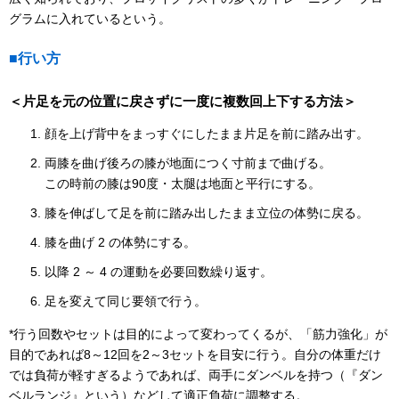
グラムに入れているという。
■行い方
＜片足を元の位置に戻さずに一度に複数回上下する方法＞
顔を上げ背中をまっすぐにしたまま片足を前に踏み出す。
両膝を曲げ後ろの膝が地面につく寸前まで曲げる。
この時前の膝は90度・太腿は地面と平行にする。
膝を伸ばして足を前に踏み出したまま立位の体勢に戻る。
膝を曲げ 2 の体勢にする。
以降 2 ～ 4 の運動を必要回数繰り返す。
足を変えて同じ要領で行う。
*行う回数やセットは目的によって変わってくるが、「筋力強化」が
目的であれば8～12回を2～3セットを目安に行う。自分の体重だけ
では負荷が軽すぎるようであれば、両手にダンベルを持つ（『ダン
ベルランジ』という）などして適正負荷に調整する。