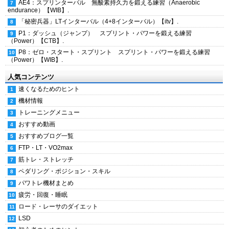
AE4：スプリンターバル 無酸素持久力を鍛える練習（Anaerobic
endurance）【WIB】.
「秘密兵器」LTインターバル（4+8インターバル）【itv】.
P1：ダッシュ（ジャンプ） スプリント・パワーを鍛える練習
（Power）【CTB】.
P8：ゼロ・スタート・スプリント スプリント・パワーを鍛える練習
（Power）【WIB】.
人気コンテンツ
速くなるためのヒント
機材情報
トレーニングメニュー
おすすめ動画
おすすめブログ一覧
FTP・LT・VO2max
筋トレ・ストレッチ
ペダリング・ポジション・スキル
パワトレ機材まとめ
疲労・回復・睡眠
ロード・レーサのダイエット
LSD