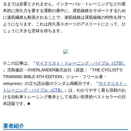
るまでは必要とされません。インターバル・トレーニングなどの基
本的に持久力を要する運動の最中に、遅筋線維をサポートするため
に速筋繊維も動員されることで、速筋線維は遅筋線維の特性を持つ
ようになります。これは持久系スポーツのアスリートにとって、ひ
じょうに大きな意味を持ちます。
※この記事は、『
サイクリスト・トレーニング・バイブル（CTB）
』児島修訳・OVERLANDER株式会社（原題：『THE CYCLIST'S
TRAINING BIBLE 4TH EDITION』ジョー・フリール著・
velopress）の立ち読み版のランダム掲載分です。『
サイクリスト・
トレーニング・バイブル（CTB）
』は、わかりやすく最も信頼のお
ける自転車トレーニング教本として名高い世界的ベストセラーの日
本語版です。■
著者紹介