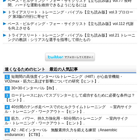
ベース・ビルディング・フォー・サイクリスト【立ち読み版】vol.77 長時
間、ハードな運動を維持できるようになるには
トライアスリート・トレーニング・バイブル【立ち読み版】vol.3 プロロー
グ 第3版の刊行に寄せて
ベース・ビルディング・フォー・サイクリスト【立ち読み版】vol.112 代謝
を向上させる
トライアスリート・トレーニング・バイブル【立ち読み版】vol.21 トレーニ
ングの教訓：シリアスな選手を指導して得たもの
速くなるためのヒント 最近の人気記事
短期間の高強度インターバルトレーニング（HIIT）が心血管機能・
VO2max・筋力に及ぼす影響についての研究【ヒント】.
30+30インターバル【itv】.
ロードレースにおいてスプリンターとして成功するために必要な条件は？
【ヒント】.
40分間のテンポ走ペースでのヒルクライムトレーニング ～室内サイク
ル・トレーニング・ワークアウト～【ヒント】.
筋力、パワー、持久力強化用・60分間のトレーニング ～室内サイク
ル・トレーニング・ワークアウト～【ヒント】.
A2：AEインターバル 無酸素持久力を鍛える練習（Anaerobic
endurance）【CTB】.