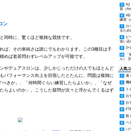
A
習（Ana
A
練習（An
ロン
ロ
るため
と同時に、驚くほど複雑な競技です。
ピ
追い込
3
れば、その単純さは誰にでもわかります。この3種目は子
「
積めば老若問わずレベルアップが可能です。
ル）【i
ンやデュアスロンは、少しかじっただけの人でもほとんど
人気コ
もパフォーマンス向上を目指したとたんに、問題は複雑に
速
すべきか」、「何時間ぐらい練習したらよいか」、「なぜ
機
ト
たらよいのか」。こうした疑問が次々と浮かんでくるはず
お
お
FT
筋
ペ
パ