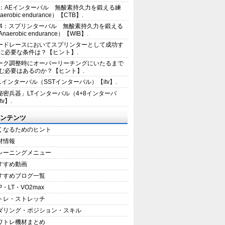
2：AEインターバル 無酸素持久力を鍛える練
erobic endurance）【CTB】.
E4：スプリンターバル 無酸素持久力を鍛える
aerobic endurance）【WIB】.
ードレースにおいてスプリンターとして成功す
に必要な条件は？【ヒント】.
ーク調整時にオーバーリーチングにいたるまで
む必要はあるのか？【ヒント】.
+1インターバル（SSTインターバル）【itv】.
秘密兵器」LTインターバル（4+8インターバ
tv】.
ンテンツ
くなるためのヒント
材情報
レーニングメニュー
すすめ動画
すすめブログ一覧
P・LT・VO2max
トレ・ストレッチ
ダリング・ポジション・スキル
ワトレ機材まとめ