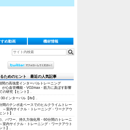
すすめ動画
機材情報
るためのヒント 最近の人気記事
期間の高強度インターバルトレーニング
IT）が心血管機能・VO2max・筋力に及ぼす影響
ての研究【ヒント】.
+30インターバル【itv】.
0分間のテンポ走ペースでのヒルクライムトレー
 ～室内サイクル・トレーニング・ワークアウ
ヒント】.
力、パワー、持久力強化用・60分間のトレーニ
～室内サイクル・トレーニング・ワークアウト
ント】.