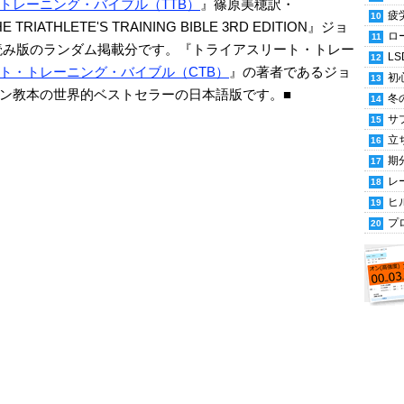
トレーニング・バイブル（TTB）
』篠原美穂訳・
疲
IATHLETE'S TRAINING BIBLE 3RD EDITION』ジョ
ロ
の立ち読み版のランダム掲載分です。『トライアスリート・トレー
LS
ト・トレーニング・バイブル（CTB）
』の著者であるジョ
初
ン教本の世界的ベストセラーの日本語版です。■
冬
サ
立
期
レ
ヒ
プ