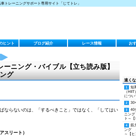
転車トレーニングサポート専用サイト「じてトレ」
のヒント
ブログ紹介
レース情報
お
レーニング・バイブル【立ち読み版】
ニング
速くな
短
（HI
につい
30
ばならないのは、「するべきこと」ではなく、「してはい
4
ニング
ト～【
筋
ング 
アスリート）
～【ヒ