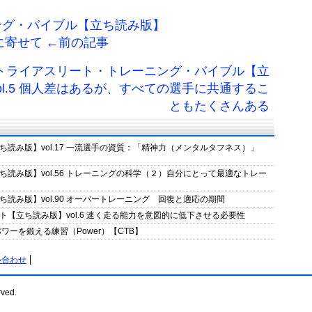
ング・バイブル【立ち読み版】
行に寄せて ←前の記事
 トライアスリート・トレーニング・バイブル【立
ol.5 個人差はあるが、すべての選手に共通するこ
ともたくさんある
読み版】vol.17 一流選手の資質：「精神力（メンタルタフネス）」
読み版】vol.56 トレーニングの科学（２）自分にとって最適なトレー
読み版】vol.90 オーバートレーニング 回復と適応の期間
【立ち読み版】vol.6 速く走る能力を意図的に低下させる必要性
ーを鍛える練習（Power）【CTB】
い合わせ
rved.