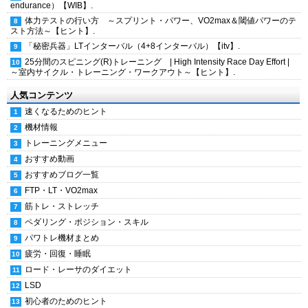
endurance）【WIB】.
体力テストの行い方 ～スプリント・パワー、VO2max＆閾値パワーのテ
スト方法～【ヒント】.
「秘密兵器」LTインターバル（4+8インターバル）【itv】.
25分間のスピニング(R)トレーニング | High Intensity Race Day Effort |
～室内サイクル・トレーニング・ワークアウト～【ヒント】.
人気コンテンツ
速くなるためのヒント
機材情報
トレーニングメニュー
おすすめ動画
おすすめブログ一覧
FTP・LT・VO2max
筋トレ・ストレッチ
ペダリング・ポジション・スキル
パワトレ機材まとめ
疲労・回復・睡眠
ロード・レーサのダイエット
LSD
初心者のためのヒント