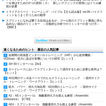
ーを伸ばすための3つの原則（３） 新しいテクニックの習得にはドリル練
習が必要
トライアスリート・トレーニング・バイブル【立ち読み版】vol.95 バイクフ
ィットをうまく行うための順序
スプリントになれば勝てる自信はあるが、ゴール前のスプリント勝負に持ち
込めない場合のリミッター ～主観的な分析でのリミッターの見つけ方～
【BBC】
速くなるためのヒント 最近の人気記事
短期間の高強度インターバルトレーニング（HIIT）が心血管機能・
VO2max・筋力に及ぼす影響についての研究【ヒント】.
30+30インターバル【itv】.
ロードレースにおいてスプリンターとして成功するために必要な条件は？
【ヒント】.
40分間のテンポ走ペースでのヒルクライムトレーニング ～室内サイク
ル・トレーニング・ワークアウト～【ヒント】.
筋力、パワー、持久力強化用・60分間のトレーニング ～室内サイク
ル・トレーニング・ワークアウト～【ヒント】.
A2：AEインターバル 無酸素持久力を鍛える練習（Anaerobic
endurance）【CTB】.
AE4：スプリンターバル 無酸素持久力を鍛える練習（Anaerobic