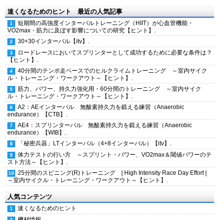
速くなるためのヒント 最近の人気記事
短期間の高強度インターバルトレーニング（HIIT）が心血管機能・
VO2max・筋力に及ぼす影響についての研究【ヒント】.
30+30インターバル【itv】.
ロードレースにおいてスプリンターとして成功するために必要な条件は？
【ヒント】.
40分間のテンポ走ペースでのヒルクライムトレーニング ～室内サイク
ル・トレーニング・ワークアウト～【ヒント】.
筋力、パワー、持久力強化用・60分間のトレーニング ～室内サイク
ル・トレーニング・ワークアウト～【ヒント】.
A2：AEインターバル 無酸素持久力を鍛える練習（Anaerobic
endurance）【CTB】.
AE4：スプリンターバル 無酸素持久力を鍛える練習（Anaerobic
endurance）【WIB】.
「秘密兵器」LTインターバル（4+8インターバル）【itv】.
体力テストの行い方 ～スプリント・パワー、VO2max＆閾値パワーのテ
スト方法～【ヒント】.
25分間のスピニング(R)トレーニング | High Intensity Race Day Effort |
～室内サイクル・トレーニング・ワークアウト～【ヒント】.
人気コンテンツ
速くなるためのヒント
機材情報