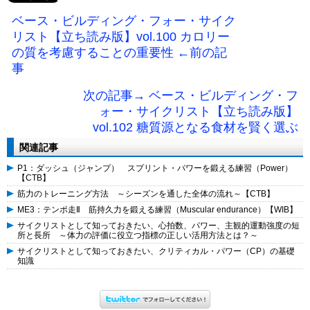
ベース・ビルディング・フォー・サイク
リスト【立ち読み版】vol.100 カロリー
の質を考慮することの重要性 ←前の記
事
次の記事→ ベース・ビルディング・フ
ォー・サイクリスト【立ち読み版】
vol.102 糖質源となる食材を賢く選ぶ
関連記事
P1：ダッシュ（ジャンプ） スプリント・パワーを鍛える練習（Power）
【CTB】
筋力のトレーニング方法 ～シーズンを通した全体の流れ～【CTB】
ME3：テンポ走Ⅱ 筋持久力を鍛える練習（Muscular endurance）【WIB】
サイクリストとして知っておきたい、心拍数、パワー、主観的運動強度の短
所と長所 ～体力の評価に役立つ指標の正しい活用方法とは？～
サイクリストとして知っておきたい、クリティカル・パワー（CP）の基礎
知識