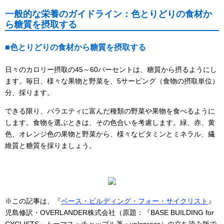
一般的な栄養のガイドライン：色とりどりの食材か
ら糖質を摂取する
■色とりどりの食材から糖質を摂取する
日々のカロリー摂取の45～60パーセントは、糖質から摂るようにし
ます。毎日、様々な果物と野菜を、5サービング（食物の摂取単位）
分、採ります。
できる限り、バラエティに富んだ種類の野菜や果物を食べるように
します。食物を選ぶときは、その色合いを考慮します。緑、赤、黄
色、オレンジ色の果物と野菜から、様々なビタミンとミネラル、繊
維質と糖質を採りましょう。
※この記事は、『
ベース・ビルディング・フォー・サイクリスト
』
児島修訳・OVERLANDER株式会社（原題：『BASE BUILDING for
CYCLISTS』トーマス・チャップル著・velopress）の立ち読み版で