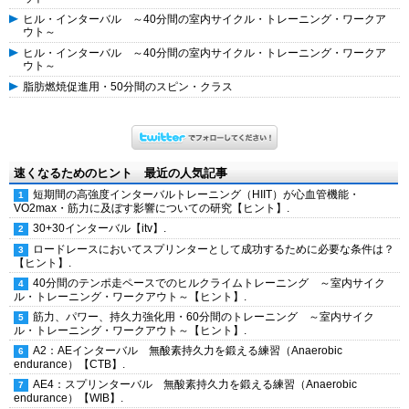
ヒル・インターバル ～40分間の室内サイクル・トレーニング・ワークア
ウト～
ヒル・インターバル ～40分間の室内サイクル・トレーニング・ワークア
ウト～
脂肪燃焼促進用・50分間のスピン・クラス
速くなるためのヒント 最近の人気記事
短期間の高強度インターバルトレーニング（HIIT）が心血管機能・
VO2max・筋力に及ぼす影響についての研究【ヒント】.
30+30インターバル【itv】.
ロードレースにおいてスプリンターとして成功するために必要な条件は？
【ヒント】.
40分間のテンポ走ペースでのヒルクライムトレーニング ～室内サイク
ル・トレーニング・ワークアウト～【ヒント】.
筋力、パワー、持久力強化用・60分間のトレーニング ～室内サイク
ル・トレーニング・ワークアウト～【ヒント】.
A2：AEインターバル 無酸素持久力を鍛える練習（Anaerobic
endurance）【CTB】.
AE4：スプリンターバル 無酸素持久力を鍛える練習（Anaerobic
endurance）【WIB】.