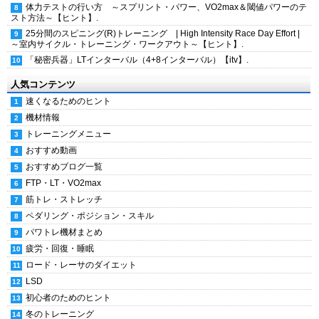
体力テストの行い方 ～スプリント・パワー、VO2max＆閾値パワーのテ
スト方法～【ヒント】.
25分間のスピニング(R)トレーニング | High Intensity Race Day Effort |
～室内サイクル・トレーニング・ワークアウト～【ヒント】.
「秘密兵器」LTインターバル（4+8インターバル）【itv】.
人気コンテンツ
速くなるためのヒント
機材情報
トレーニングメニュー
おすすめ動画
おすすめブログ一覧
FTP・LT・VO2max
筋トレ・ストレッチ
ペダリング・ポジション・スキル
パワトレ機材まとめ
疲労・回復・睡眠
ロード・レーサのダイエット
LSD
初心者のためのヒント
冬のトレーニング