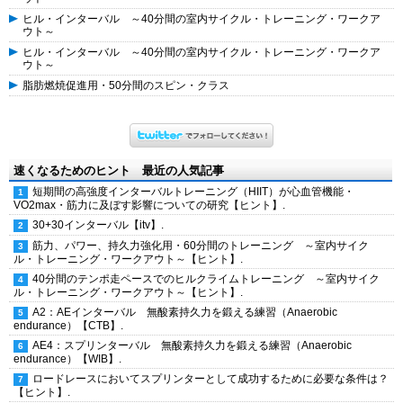
ヒル・インターバル ～40分間の室内サイクル・トレーニング・ワークア
ウト～
ヒル・インターバル ～40分間の室内サイクル・トレーニング・ワークア
ウト～
脂肪燃焼促進用・50分間のスピン・クラス
速くなるためのヒント 最近の人気記事
短期間の高強度インターバルトレーニング（HIIT）が心血管機能・
VO2max・筋力に及ぼす影響についての研究【ヒント】.
30+30インターバル【itv】.
筋力、パワー、持久力強化用・60分間のトレーニング ～室内サイク
ル・トレーニング・ワークアウト～【ヒント】.
40分間のテンポ走ペースでのヒルクライムトレーニング ～室内サイク
ル・トレーニング・ワークアウト～【ヒント】.
A2：AEインターバル 無酸素持久力を鍛える練習（Anaerobic
endurance）【CTB】.
AE4：スプリンターバル 無酸素持久力を鍛える練習（Anaerobic
endurance）【WIB】.
ロードレースにおいてスプリンターとして成功するために必要な条件は？
【ヒント】.