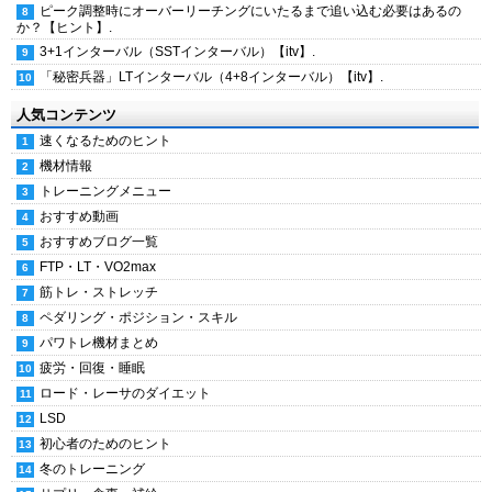
ピーク調整時にオーバーリーチングにいたるまで追い込む必要はあるの
か？【ヒント】.
3+1インターバル（SSTインターバル）【itv】.
「秘密兵器」LTインターバル（4+8インターバル）【itv】.
人気コンテンツ
速くなるためのヒント
機材情報
トレーニングメニュー
おすすめ動画
おすすめブログ一覧
FTP・LT・VO2max
筋トレ・ストレッチ
ペダリング・ポジション・スキル
パワトレ機材まとめ
疲労・回復・睡眠
ロード・レーサのダイエット
LSD
初心者のためのヒント
冬のトレーニング