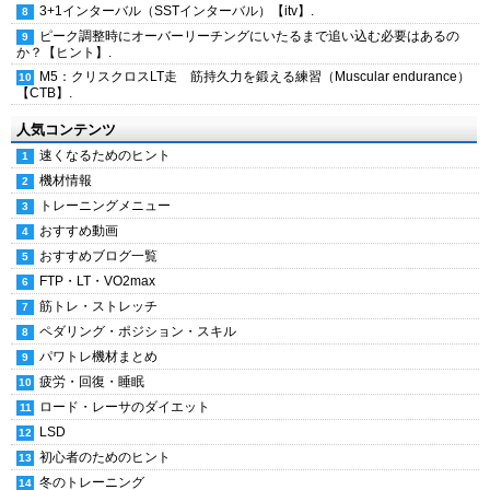
3+1インターバル（SSTインターバル）【itv】.
ピーク調整時にオーバーリーチングにいたるまで追い込む必要はあるの
か？【ヒント】.
M5：クリスクロスLT走 筋持久力を鍛える練習（Muscular endurance）
【CTB】.
人気コンテンツ
速くなるためのヒント
機材情報
トレーニングメニュー
おすすめ動画
おすすめブログ一覧
FTP・LT・VO2max
筋トレ・ストレッチ
ペダリング・ポジション・スキル
パワトレ機材まとめ
疲労・回復・睡眠
ロード・レーサのダイエット
LSD
初心者のためのヒント
冬のトレーニング