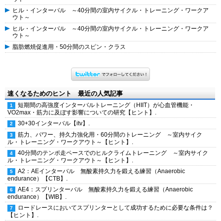
ヒル・インターバル ～40分間の室内サイクル・トレーニング・ワークア
ウト～
ヒル・インターバル ～40分間の室内サイクル・トレーニング・ワークア
ウト～
脂肪燃焼促進用・50分間のスピン・クラス
速くなるためのヒント 最近の人気記事
短期間の高強度インターバルトレーニング（HIIT）が心血管機能・
VO2max・筋力に及ぼす影響についての研究【ヒント】.
30+30インターバル【itv】.
筋力、パワー、持久力強化用・60分間のトレーニング ～室内サイク
ル・トレーニング・ワークアウト～【ヒント】.
40分間のテンポ走ペースでのヒルクライムトレーニング ～室内サイク
ル・トレーニング・ワークアウト～【ヒント】.
A2：AEインターバル 無酸素持久力を鍛える練習（Anaerobic
endurance）【CTB】.
AE4：スプリンターバル 無酸素持久力を鍛える練習（Anaerobic
endurance）【WIB】.
ロードレースにおいてスプリンターとして成功するために必要な条件は？
【ヒント】.