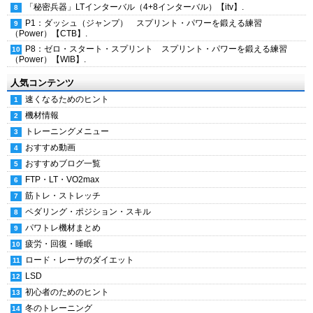
「秘密兵器」LTインターバル（4+8インターバル）【itv】.
P1：ダッシュ（ジャンプ） スプリント・パワーを鍛える練習
（Power）【CTB】.
P8：ゼロ・スタート・スプリント スプリント・パワーを鍛える練習
（Power）【WIB】.
人気コンテンツ
速くなるためのヒント
機材情報
トレーニングメニュー
おすすめ動画
おすすめブログ一覧
FTP・LT・VO2max
筋トレ・ストレッチ
ペダリング・ポジション・スキル
パワトレ機材まとめ
疲労・回復・睡眠
ロード・レーサのダイエット
LSD
初心者のためのヒント
冬のトレーニング