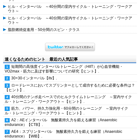
ヒル・インターバル ～40分間の室内サイクル・トレーニング・ワークア
ウト～
ヒル・インターバル ～40分間の室内サイクル・トレーニング・ワークア
ウト～
脂肪燃焼促進用・50分間のスピン・クラス
速くなるためのヒント 最近の人気記事
短期間の高強度インターバルトレーニング（HIIT）が心血管機能・
VO2max・筋力に及ぼす影響についての研究【ヒント】.
30+30インターバル【itv】.
ロードレースにおいてスプリンターとして成功するために必要な条件は？
【ヒント】.
40分間のテンポ走ペースでのヒルクライムトレーニング ～室内サイク
ル・トレーニング・ワークアウト～【ヒント】.
筋力、パワー、持久力強化用・60分間のトレーニング ～室内サイク
ル・トレーニング・ワークアウト～【ヒント】.
A2：AEインターバル 無酸素持久力を鍛える練習（Anaerobic
endurance）【CTB】.
AE4：スプリンターバル 無酸素持久力を鍛える練習（Anaerobic
endurance）【WIB】.