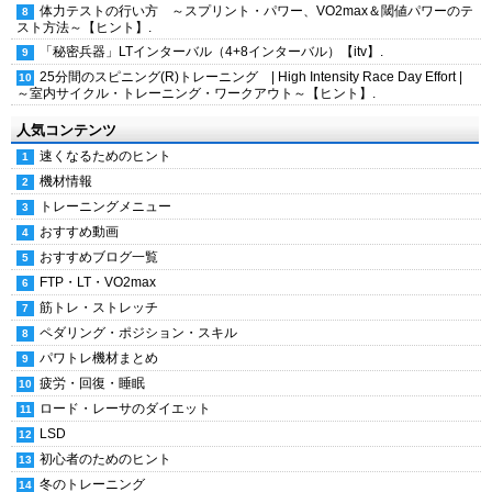
体力テストの行い方 ～スプリント・パワー、VO2max＆閾値パワーのテ
スト方法～【ヒント】.
「秘密兵器」LTインターバル（4+8インターバル）【itv】.
25分間のスピニング(R)トレーニング | High Intensity Race Day Effort |
～室内サイクル・トレーニング・ワークアウト～【ヒント】.
人気コンテンツ
速くなるためのヒント
機材情報
トレーニングメニュー
おすすめ動画
おすすめブログ一覧
FTP・LT・VO2max
筋トレ・ストレッチ
ペダリング・ポジション・スキル
パワトレ機材まとめ
疲労・回復・睡眠
ロード・レーサのダイエット
LSD
初心者のためのヒント
冬のトレーニング