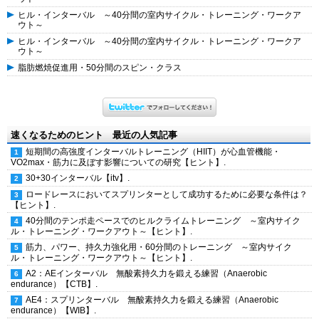
ヒル・インターバル ～40分間の室内サイクル・トレーニング・ワークア
ウト～
ヒル・インターバル ～40分間の室内サイクル・トレーニング・ワークア
ウト～
脂肪燃焼促進用・50分間のスピン・クラス
速くなるためのヒント 最近の人気記事
短期間の高強度インターバルトレーニング（HIIT）が心血管機能・
VO2max・筋力に及ぼす影響についての研究【ヒント】.
30+30インターバル【itv】.
ロードレースにおいてスプリンターとして成功するために必要な条件は？
【ヒント】.
40分間のテンポ走ペースでのヒルクライムトレーニング ～室内サイク
ル・トレーニング・ワークアウト～【ヒント】.
筋力、パワー、持久力強化用・60分間のトレーニング ～室内サイク
ル・トレーニング・ワークアウト～【ヒント】.
A2：AEインターバル 無酸素持久力を鍛える練習（Anaerobic
endurance）【CTB】.
AE4：スプリンターバル 無酸素持久力を鍛える練習（Anaerobic
endurance）【WIB】.