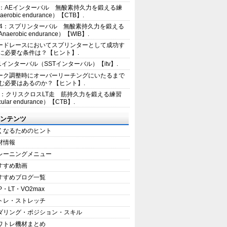
2：AEインターバル 無酸素持久力を鍛える練
erobic endurance）【CTB】.
E4：スプリンターバル 無酸素持久力を鍛える
aerobic endurance）【WIB】.
ードレースにおいてスプリンターとして成功す
に必要な条件は？【ヒント】.
+1インターバル（SSTインターバル）【itv】.
ーク調整時にオーバーリーチングにいたるまで
む必要はあるのか？【ヒント】.
5：クリスクロスLT走 筋持久力を鍛える練習
ular endurance）【CTB】.
ンテンツ
くなるためのヒント
材情報
レーニングメニュー
すすめ動画
すすめブログ一覧
P・LT・VO2max
トレ・ストレッチ
ダリング・ポジション・スキル
ワトレ機材まとめ