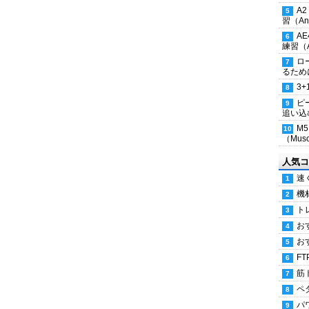
A
習（Ana
A
練習（An
ロ
るため
3
ピ
追い込
M
（Musc
人気コ
速
機
ト
お
お
FT
筋
ペ
パ