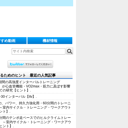
すすめ動画
機材情報
るためのヒント 最近の人気記事
期間の高強度インターバルトレーニング
IT）が心血管機能・VO2max・筋力に及ぼす影響
ての研究【ヒント】.
+30インターバル【itv】.
力、パワー、持久力強化用・60分間のトレーニ
～室内サイクル・トレーニング・ワークアウト
ント】.
0分間のテンポ走ペースでのヒルクライムトレー
 ～室内サイクル・トレーニング・ワークアウ
ヒント】.